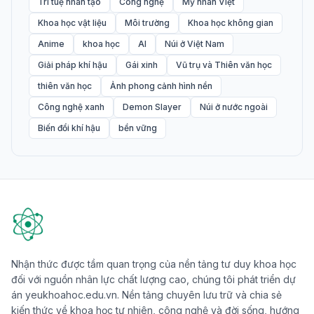
Trí tuệ nhân tạo
Công nghệ
Mỹ nhân Việt
Khoa học vật liệu
Môi trường
Khoa học không gian
Anime
khoa học
AI
Núi ở Việt Nam
Giải pháp khí hậu
Gái xinh
Vũ trụ và Thiên văn học
thiên văn học
Ảnh phong cảnh hình nền
Công nghệ xanh
Demon Slayer
Núi ở nước ngoài
Biến đổi khí hậu
bền vững
Nhận thức được tầm quan trọng của nền tảng tư duy khoa học
đối với nguồn nhân lực chất lượng cao, chúng tôi phát triển dự
án yeukhoahoc.edu.vn. Nền tảng chuyên lưu trữ và chia sẻ
kiến thức về khoa học tự nhiên, công nghệ và đời sống, hướng