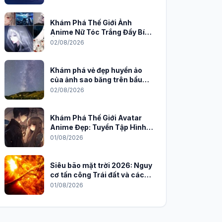
Khám Phá Thế Giới Ảnh
Anime Nữ Tóc Trắng Đầy Bí
Ẩn và Quyến Rũ
02/08/2026
Khám phá vẻ đẹp huyền ảo
của ảnh sao băng trên bầu
trời đêm
02/08/2026
Khám Phá Thế Giới Avatar
Anime Đẹp: Tuyển Tập Hình
Nền Độc Đáo Cho Năm 2026
01/08/2026
Siêu bão mặt trời 2026: Nguy
cơ tấn công Trái đất và cách
phòng chống
01/08/2026