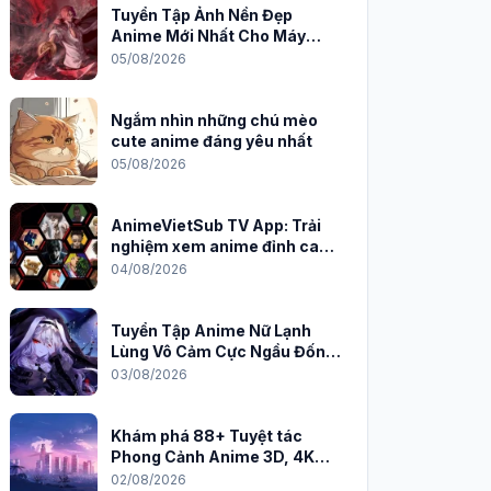
Tuyển Tập Ảnh Nền Đẹp
Anime Mới Nhất Cho Máy
Tính 2026
05/08/2026
Ngắm nhìn những chú mèo
cute anime đáng yêu nhất
05/08/2026
AnimeVietSub TV App: Trải
nghiệm xem anime đỉnh cao
trên PC
04/08/2026
Tuyển Tập Anime Nữ Lạnh
Lùng Vô Cảm Cực Ngầu Đốn
Tim Fan
03/08/2026
Khám phá 88+ Tuyệt tác
Phong Cảnh Anime 3D, 4K
Sắc Nét
02/08/2026