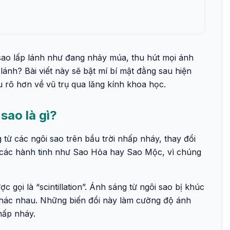
 sao lấp lánh như đang nhảy múa, thu hút mọi ánh
lánh? Bài viết này sẽ bật mí bí mật đằng sau hiện
u rõ hơn về vũ trụ qua lăng kính khoa học.
sao là gì?
 từ các ngôi sao trên bầu trời nhấp nháy, thay đổi
i các hành tinh như Sao Hỏa hay Sao Mộc, vì chúng
.
c gọi là “scintillation”. Ánh sáng từ ngôi sao bị khúc
 khác nhau. Những biến đổi này làm cường độ ánh
nhấp nháy.