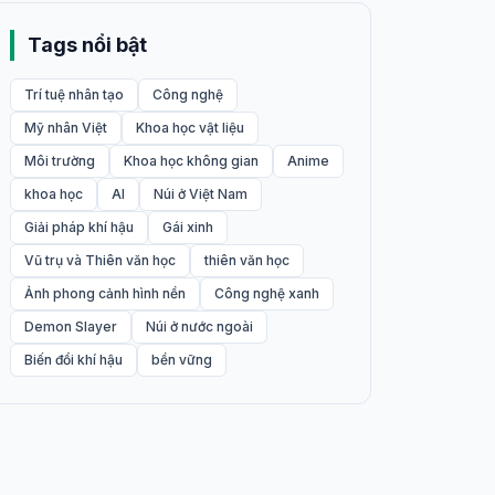
Tags nổi bật
Trí tuệ nhân tạo
Công nghệ
Mỹ nhân Việt
Khoa học vật liệu
Môi trường
Khoa học không gian
Anime
khoa học
AI
Núi ở Việt Nam
Giải pháp khí hậu
Gái xinh
Vũ trụ và Thiên văn học
thiên văn học
Ảnh phong cảnh hình nền
Công nghệ xanh
Demon Slayer
Núi ở nước ngoài
Biến đổi khí hậu
bền vững