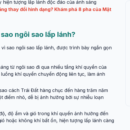
 hiện tượng lấp lánh độc đáo của ánh sáng
răng thay đổi hình dạng? Khám phá 8 pha của Mặt
vì sao ngôi sao lấp lánh?
 vì sao ngôi sao lấp lánh, được trình bày ngắn gọn
áng từ ngôi sao đi qua nhiều tầng khí quyển của
c luồng khí quyển chuyển động liên tục, làm ánh
sao cách Trái Đất hàng chục đến hàng trăm năm
t điểm nhỏ, dễ bị ảnh hưởng bởi sự nhiễu loạn
 độ, độ ẩm và gió trong khí quyển ảnh hưởng đến
ió hoặc không khí bất ổn, hiện tượng lấp lánh càng