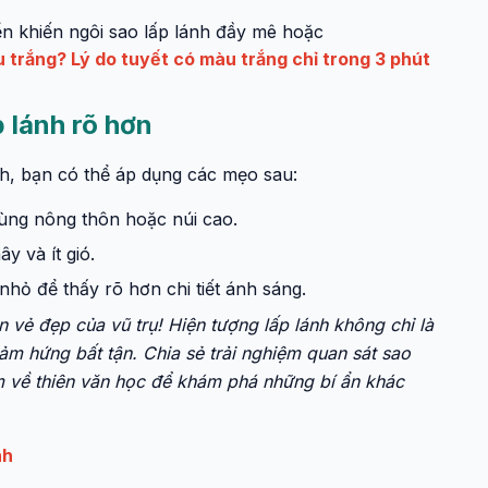
n khiến ngôi sao lấp lánh đầy mê hoặc
 trắng? Lý do tuyết có màu trắng chỉ trong 3 phút
 lánh rõ hơn
nh, bạn có thể áp dụng các mẹo sau:
vùng nông thôn hoặc núi cao.
y và ít gió.
hỏ để thấy rõ hơn chi tiết ánh sáng.
ẻ đẹp của vũ trụ! Hiện tượng lấp lánh không chỉ là
m hứng bất tận. Chia sẻ trải nghiệm quan sát sao
êm về thiên văn học để khám phá những bí ẩn khác
nh