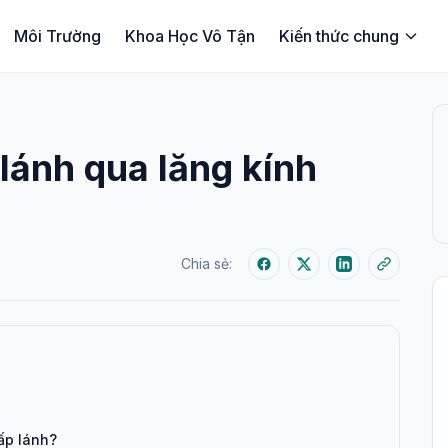
Môi Trường
Khoa Học Vô Tận
Kiến thức chung
 lánh qua lăng kính
Chia sẻ:
 lấp lánh?