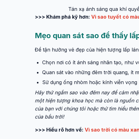
Tán xạ ánh sáng qua khí quyể
>>> Khám phá kỹ hơn:
Vì sao tuyết có màu
Mẹo quan sát sao để thấy lấp
Để tận hưởng vẻ đẹp của hiện tượng lấp lá
Chọn nơi có ít ánh sáng nhân tạo, như 
Quan sát vào những đêm trời quang, ít mâ
Sử dụng ống nhòm hoặc kính viễn vọng n
Hãy thử ngắm sao vào đêm nay để cảm nhận v
một hiện tượng khoa học mà còn là nguồn cả
của bạn với chúng tôi hoặc thử tìm hiểu th
của bầu trời!
>>> Hiểu rõ hơn về:
Vì sao trời có màu xa