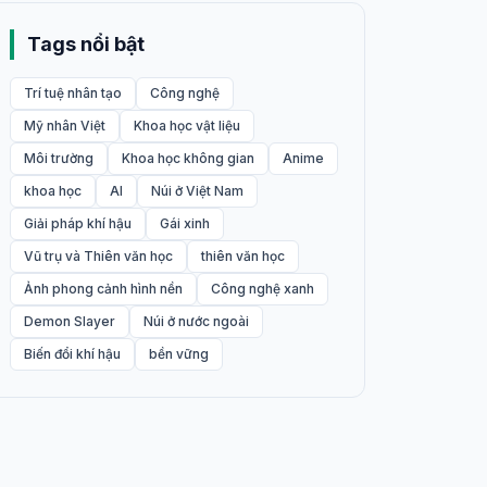
Tags nổi bật
Trí tuệ nhân tạo
Công nghệ
Mỹ nhân Việt
Khoa học vật liệu
Môi trường
Khoa học không gian
Anime
khoa học
AI
Núi ở Việt Nam
Giải pháp khí hậu
Gái xinh
Vũ trụ và Thiên văn học
thiên văn học
Ảnh phong cảnh hình nền
Công nghệ xanh
Demon Slayer
Núi ở nước ngoài
Biến đổi khí hậu
bền vững