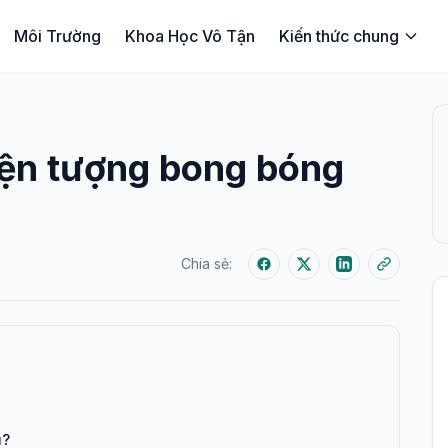
Môi Trường
Khoa Học Vô Tận
Kiến thức chung
iện tượng bong bóng
Chia sẻ:
u?