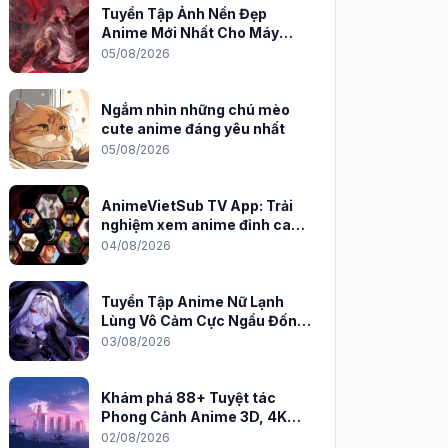
Tuyển Tập Ảnh Nền Đẹp
Anime Mới Nhất Cho Máy
Tính 2026
05/08/2026
Ngắm nhìn những chú mèo
cute anime đáng yêu nhất
05/08/2026
AnimeVietSub TV App: Trải
nghiệm xem anime đỉnh cao
trên PC
04/08/2026
Tuyển Tập Anime Nữ Lạnh
Lùng Vô Cảm Cực Ngầu Đốn
Tim Fan
03/08/2026
Khám phá 88+ Tuyệt tác
Phong Cảnh Anime 3D, 4K
Sắc Nét
02/08/2026