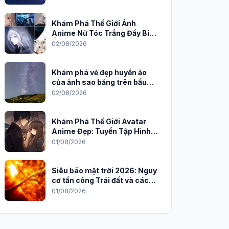
Khám Phá Thế Giới Ảnh
Anime Nữ Tóc Trắng Đầy Bí
Ẩn và Quyến Rũ
02/08/2026
Khám phá vẻ đẹp huyền ảo
của ảnh sao băng trên bầu
trời đêm
02/08/2026
Khám Phá Thế Giới Avatar
Anime Đẹp: Tuyển Tập Hình
Nền Độc Đáo Cho Năm 2026
01/08/2026
Siêu bão mặt trời 2026: Nguy
cơ tấn công Trái đất và cách
phòng chống
01/08/2026