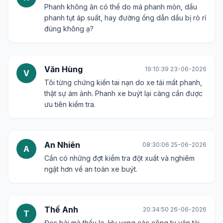
Phanh không ăn có thể do má phanh mòn, dầu
phanh tụt áp suất, hay đường ống dẫn dầu bị rò rỉ
đúng không ạ?
Văn Hùng
19:10:39 23-06-2026
V
Tôi từng chứng kiến tai nạn do xe tải mất phanh,
thật sự ám ảnh. Phanh xe buýt lại càng cần được
ưu tiên kiểm tra.
An Nhiên
08:30:06 25-06-2026
A
Cần có những đợt kiểm tra đột xuất và nghiêm
ngặt hơn về an toàn xe buýt.
Thế Anh
20:34:50 26-06-2026
T
Đọc bài mà thấy lo. Hy vọng các công ty vận tải