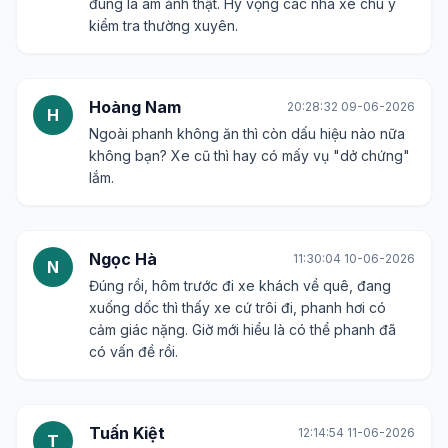
đúng là ám ảnh thật. Hy vọng các nhà xe chú ý
kiểm tra thường xuyên.
Hoàng Nam
20:28:32 09-06-2026
H
Ngoài phanh không ăn thì còn dấu hiệu nào nữa
không bạn? Xe cũ thì hay có mấy vụ "dở chứng"
lắm.
Ngọc Hà
11:30:04 10-06-2026
N
Đúng rồi, hôm trước đi xe khách về quê, đang
xuống dốc thì thấy xe cứ trôi đi, phanh hơi có
cảm giác nặng. Giờ mới hiểu là có thể phanh đã
có vấn đề rồi.
Tuấn Kiệt
12:14:54 11-06-2026
T