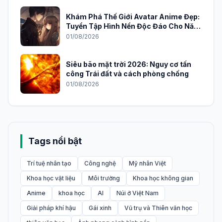
Khám Phá Thế Giới Avatar Anime Đẹp:
Tuyển Tập Hình Nền Độc Đáo Cho Năm
2026
01/08/2026
Siêu bão mặt trời 2026: Nguy cơ tấn
công Trái đất và cách phòng chống
01/08/2026
Tags nổi bật
Trí tuệ nhân tạo
Công nghệ
Mỹ nhân Việt
Khoa học vật liệu
Môi trường
Khoa học không gian
Anime
khoa học
AI
Núi ở Việt Nam
Giải pháp khí hậu
Gái xinh
Vũ trụ và Thiên văn học