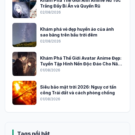
Khám Phá Thế Giới Ảnh Anime Nữ Tóc
Trắng Đầy Bí Ẩn và Quyến Rũ
02/08/2026
Khám phá vẻ đẹp huyền ảo của ảnh
sao băng trên bầu trời đêm
02/08/2026
Khám Phá Thế Giới Avatar Anime Đẹp:
Tuyển Tập Hình Nền Độc Đáo Cho Năm
2026
01/08/2026
Siêu bão mặt trời 2026: Nguy cơ tấn
công Trái đất và cách phòng chống
01/08/2026
Tags nổi bật