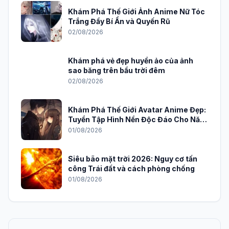
Khám Phá Thế Giới Ảnh Anime Nữ Tóc
Trắng Đầy Bí Ẩn và Quyến Rũ
02/08/2026
Khám phá vẻ đẹp huyền ảo của ảnh
sao băng trên bầu trời đêm
02/08/2026
Khám Phá Thế Giới Avatar Anime Đẹp:
Tuyển Tập Hình Nền Độc Đáo Cho Năm
2026
01/08/2026
Siêu bão mặt trời 2026: Nguy cơ tấn
công Trái đất và cách phòng chống
01/08/2026