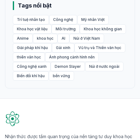
Tags nổi bật
Trí tuệ nhân tạo
Công nghệ
Mỹ nhân Việt
Khoa học vật liệu
Môi trường
Khoa học không gian
Anime
khoa học
AI
Núi ở Việt Nam
Giải pháp khí hậu
Gái xinh
Vũ trụ và Thiên văn học
thiên văn học
Ảnh phong cảnh hình nền
Công nghệ xanh
Demon Slayer
Núi ở nước ngoài
Biến đổi khí hậu
bền vững
Nhận thức được tầm quan trọng của nền tảng tư duy khoa học