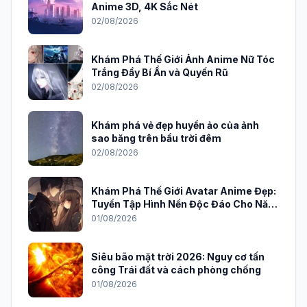
Anime 3D, 4K Sắc Nét
02/08/2026
Khám Phá Thế Giới Ảnh Anime Nữ Tóc
Trắng Đầy Bí Ẩn và Quyến Rũ
02/08/2026
Khám phá vẻ đẹp huyền ảo của ảnh
sao băng trên bầu trời đêm
02/08/2026
Khám Phá Thế Giới Avatar Anime Đẹp:
Tuyển Tập Hình Nền Độc Đáo Cho Năm
2026
01/08/2026
Siêu bão mặt trời 2026: Nguy cơ tấn
công Trái đất và cách phòng chống
01/08/2026