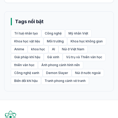
Tags nổi bật
Trí tuệ nhân tạo
Công nghệ
Mỹ nhân Việt
Khoa học vật liệu
Môi trường
Khoa học không gian
Anime
khoa học
AI
Núi ở Việt Nam
Giải pháp khí hậu
Gái xinh
Vũ trụ và Thiên văn học
thiên văn học
Ảnh phong cảnh hình nền
Công nghệ xanh
Demon Slayer
Núi ở nước ngoài
Biến đổi khí hậu
Tranh phong cảnh vẽ tranh