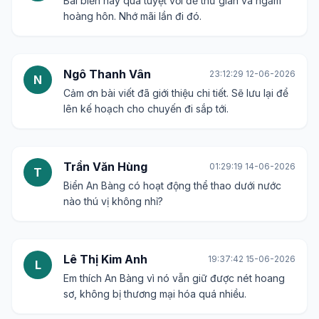
Bãi biển này quá tuyệt vời để thư giãn và ngắm
hoàng hôn. Nhớ mãi lần đi đó.
Ngô Thanh Vân
23:12:29 12-06-2026
N
Cảm ơn bài viết đã giới thiệu chi tiết. Sẽ lưu lại để
lên kế hoạch cho chuyến đi sắp tới.
Trần Văn Hùng
01:29:19 14-06-2026
T
Biển An Bàng có hoạt động thể thao dưới nước
nào thú vị không nhỉ?
Lê Thị Kim Anh
19:37:42 15-06-2026
L
Em thích An Bàng vì nó vẫn giữ được nét hoang
sơ, không bị thương mại hóa quá nhiều.