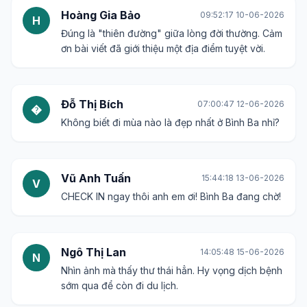
Gửi bình luận
Nguyễn Văn An
00:37:50 04-06-2026
N
Nghe cái tên Bình Ba là thấy thu hút rồi, "hoang
sơ yên bình" đúng là điều mình đang tìm kiếm.
Trần Thị Mai
16:11:03 05-06-2026
T
Bình Ba đẹp quá! Hình ảnh làm mình muốn xách
vali đi ngay thôi.
Lê Minh Đức
12:36:11 07-06-2026
L
Có ai đi Bình Ba rồi cho mình xin kinh nghiệm với
ạ? Chi phí thế nào?