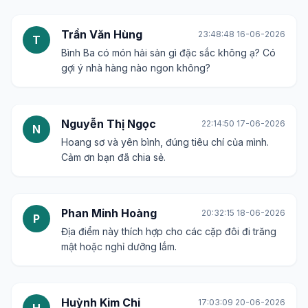
Phạm Thu Trang
11:07:57 08-06-2026
P
Bãi biển này nhìn yên tĩnh thật, khác hẳn với
những nơi đông đúc.
Hoàng Gia Bảo
09:52:17 10-06-2026
H
Đúng là "thiên đường" giữa lòng đời thường. Cảm
ơn bài viết đã giới thiệu một địa điểm tuyệt vời.
Đỗ Thị Bích
07:00:47 12-06-2026
�
Không biết đi mùa nào là đẹp nhất ở Bình Ba nhỉ?
Vũ Anh Tuấn
15:44:18 13-06-2026
V