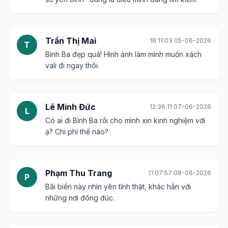
Bình luận
Họ tên *
Email *
Nội dung bình luận *