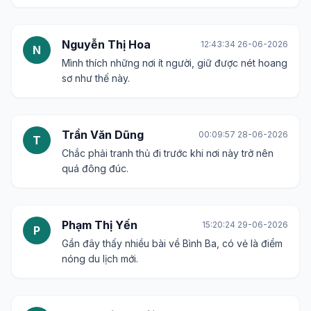
Phan Minh Hoàng
20:32:15 18-06-2026
P
Địa điểm này thích hợp cho các cặp đôi đi trăng
mật hoặc nghỉ dưỡng lắm.
Huỳnh Kim Chi
17:03:09 20-06-2026
H
Bãi biển đẹp quá, nước trong veo luôn. Ước gì
được ngâm mình ở đó.
Bùi Văn Nam
13:49:24 22-06-2026
B
Có ai biết cách di chuyển đến Bình Ba tiện nhất
không ạ?
Đặng Thu Hà
08:02:51 24-06-2026
�