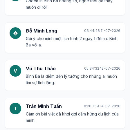
Trần Thu Mai
15:06:35 03-07-2026
T
Yên bình là điều quý giá nhất lúc này. Cảm ơn bạn
đã chia sẻ.
Nguyễn Văn Thành
10:39:27 05-07-2026
N
Bình Ba có cho phép mang đồ ăn, thức uống vào
không ạ?
Lê Thị Kim Dung
18:22:15 06-07-2026
L
Không khí trong lành, cảnh vật hữu tình, quá tuyệt
vời.