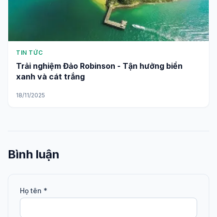
TIN TỨC
Chiêm ngưỡng Bãi Cây Mến vẻ đẹp bình yên
giữa biển trời
22/11/2025