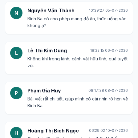
Phạm Thị Yến
15:20:24 29-06-2026
P
Gần đây thấy nhiều bài về Bình Ba, có vẻ là điểm
nóng du lịch mới.
Hoàng Minh Khôi
08:16:24 30-06-2026
H
Tiêu đề quá hấp dẫn. Đọc xong muốn đi ngay.
Võ Thị Thanh
01:28:04 02-07-2026
V
Kinh nghiệm check in thế nào để có ảnh đẹp ạ?
Đinh Văn Cường
16:33:05 02-07-2026
�
Bình Ba có những hoạt động gì thú vị ngoài tắm
biển không?