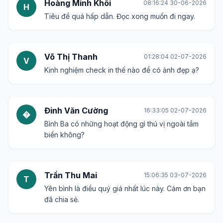
Bài viết hay và hình ảnh chất lượng. Đã lưu lại để
lên kế hoạch.
Lê Quang Huy
16:37:51 25-06-2026
L
Tuyệt vời! Bình Ba là một trong những nơi mình
muốn ghé thăm nhất.
Nguyễn Thị Hoa
12:43:34 26-06-2026
N
Mình thích những nơi ít người, giữ được nét hoang
sơ như thế này.
Trần Văn Dũng
00:09:57 28-06-2026
T
Chắc phải tranh thủ đi trước khi nơi này trở nên
quá đông đúc.