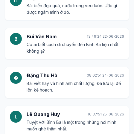
CHECK IN ngay thôi anh em ơi! Bình Ba đang chờ!
Ngô Thị Lan
14:05:48 15-06-2026
N
Nhìn ảnh mà thấy thư thái hẳn. Hy vọng dịch bệnh
sớm qua để còn đi du lịch.
Trần Văn Hùng
23:48:48 16-06-2026
T
Bình Ba có món hải sản gì đặc sắc không ạ? Có
gợi ý nhà hàng nào ngon không?
Nguyễn Thị Ngọc
22:14:50 17-06-2026
N
Hoang sơ và yên bình, đúng tiêu chí của mình.
Cảm ơn bạn đã chia sẻ.