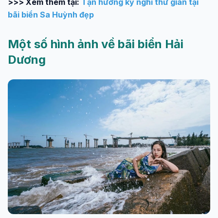
>>> Xem thêm tại:
Tận hưởng kỳ nghỉ thư giãn tại
bãi biển Sa Huỳnh đẹp
Một số hình ảnh về bãi biển Hải
Dương