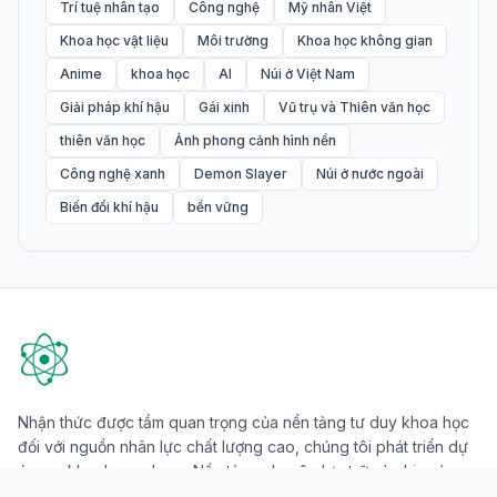
Trí tuệ nhân tạo
Công nghệ
Mỹ nhân Việt
Khoa học vật liệu
Môi trường
Khoa học không gian
Anime
khoa học
AI
Núi ở Việt Nam
Giải pháp khí hậu
Gái xinh
Vũ trụ và Thiên văn học
thiên văn học
Ảnh phong cảnh hình nền
Công nghệ xanh
Demon Slayer
Núi ở nước ngoài
Biến đổi khí hậu
bền vững
Nhận thức được tầm quan trọng của nền tảng tư duy khoa học
đối với nguồn nhân lực chất lượng cao, chúng tôi phát triển dự
án yeukhoahoc.edu.vn. Nền tảng chuyên lưu trữ và chia sẻ
kiến thức về khoa học tự nhiên, công nghệ và đời sống, hướng