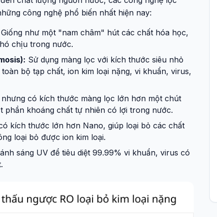
 đến chất lượng nguồn nước, các công nghệ lọc
 những công nghệ phổ biến nhất hiện nay:
Giống như một "nam châm" hút các chất hóa học,
khó chịu trong nước.
mosis):
Sử dụng màng lọc với kích thước siêu nhỏ
oàn bộ tạp chất, ion kim loại nặng, vi khuẩn, virus,
nhưng có kích thước màng lọc lớn hơn một chút
t phần khoáng chất tự nhiên có lợi trong nước.
ó kích thước lớn hơn Nano, giúp loại bỏ các chất
ng loại bỏ được ion kim loại.
nh sáng UV để tiêu diệt 99.99% vi khuẩn, virus có
.