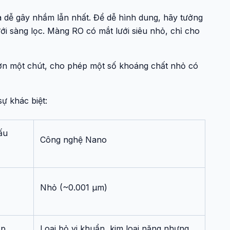
và dễ gây nhầm lẫn nhất. Để dễ hình dung, hãy tưởng
i sàng lọc. Màng RO có mắt lưới siêu nhỏ, chỉ cho
hơn một chút, cho phép một số khoáng chất nhỏ có
ự khác biệt:
ấu
Công nghệ Nano
Nhỏ (~0.001 µm)
ạp
Loại bỏ vi khuẩn, kim loại nặng nhưng