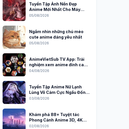
Tuyển Tập Ảnh Nền Đẹp
Anime Mới Nhất Cho Máy
Tính 2026
05/08/2026
Ngắm nhìn những chú mèo
cute anime đáng yêu nhất
05/08/2026
AnimeVietSub TV App: Trải
nghiệm xem anime đỉnh cao
trên PC
04/08/2026
Tuyển Tập Anime Nữ Lạnh
Lùng Vô Cảm Cực Ngầu Đốn
Tim Fan
03/08/2026
Khám phá 88+ Tuyệt tác
Phong Cảnh Anime 3D, 4K
Sắc Nét
02/08/2026