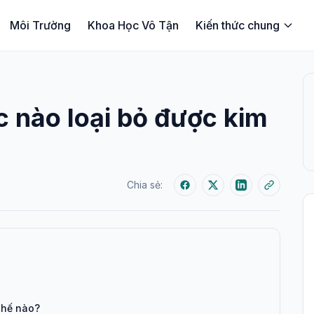
Môi Trường
Khoa Học Vô Tận
Kiến thức chung
 nào loại bỏ được kim
Chia sẻ:
thế nào?