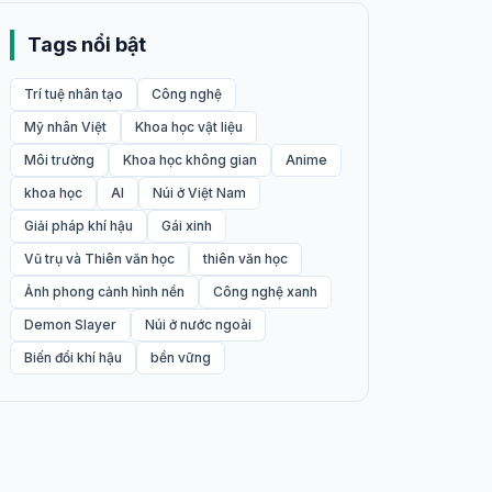
Tags nổi bật
Trí tuệ nhân tạo
Công nghệ
Mỹ nhân Việt
Khoa học vật liệu
Môi trường
Khoa học không gian
Anime
khoa học
AI
Núi ở Việt Nam
Giải pháp khí hậu
Gái xinh
Vũ trụ và Thiên văn học
thiên văn học
Ảnh phong cảnh hình nền
Công nghệ xanh
Demon Slayer
Núi ở nước ngoài
Biến đổi khí hậu
bền vững