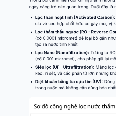
Trong bối cảnh biến đổi khí hậu ảnh hưởng
ngày càng trở nên quan trọng. Dưới đây là
Lọc than hoạt tính (Activated Carbon):
clo và các hợp chất hữu cơ gây mùi, vị 
Lọc thẩm thấu ngược (RO - Reverse Os
(cỡ 0.0001 micromet) để loại bỏ gần như t
tạo ra nước tinh khiết.
Lọc Nano (Nanofiltration):
Tương tự RO 
(cỡ 0.001 micromet), cho phép giữ lại mộ
Siêu lọc (UF - Ultrafiltration):
Màng lọc c
keo, rỉ sét, và các phân tử lớn nhưng khô
Diệt khuẩn bằng tia cực tím (UV):
Dùng á
trong nước mà không cần dùng hóa chất