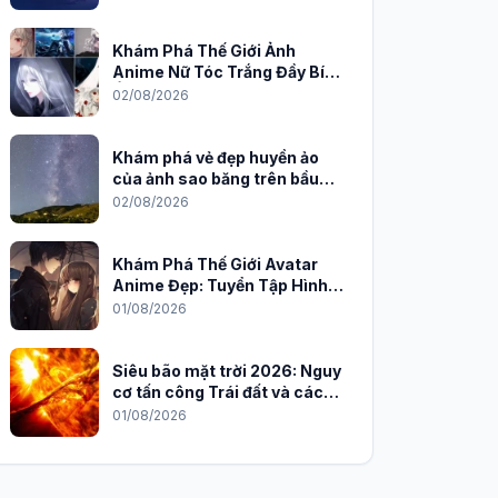
Khám Phá Thế Giới Ảnh
Anime Nữ Tóc Trắng Đầy Bí
Ẩn và Quyến Rũ
02/08/2026
Khám phá vẻ đẹp huyền ảo
của ảnh sao băng trên bầu
trời đêm
02/08/2026
Khám Phá Thế Giới Avatar
Anime Đẹp: Tuyển Tập Hình
Nền Độc Đáo Cho Năm 2026
01/08/2026
Siêu bão mặt trời 2026: Nguy
cơ tấn công Trái đất và cách
phòng chống
01/08/2026