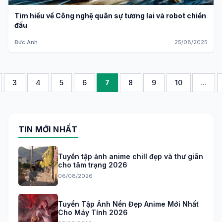
Tìm hiểu về Công nghệ quân sự tương lai và robot chiến
đấu
Đức Anh
25/08/2025
3
4
5
6
7
8
9
10
...
TIN MỚI NHẤT
Tuyển tập ảnh anime chill đẹp và thư giãn
cho tâm trạng 2026
06/08/2026
Tuyển Tập Ảnh Nền Đẹp Anime Mới Nhất
Cho Máy Tính 2026