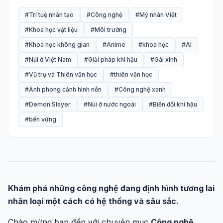
#Trí tuệ nhân tạo
#Công nghệ
#Mỹ nhân Việt
#Khoa học vật liệu
#Môi trường
#Khoa học không gian
#Anime
#khoa học
#AI
#Núi ở Việt Nam
#Giải pháp khí hậu
#Gái xinh
#Vũ trụ và Thiên văn học
#thiên văn học
#Ảnh phong cảnh hình nền
#Công nghệ xanh
#Demon Slayer
#Núi ở nước ngoài
#Biến đổi khí hậu
#bền vững
Khám phá những công nghệ đang định hình tương lai
nhân loại một cách có hệ thống và sâu sắc.
Chào mừng bạn đến với chuyên mục
Công nghệ