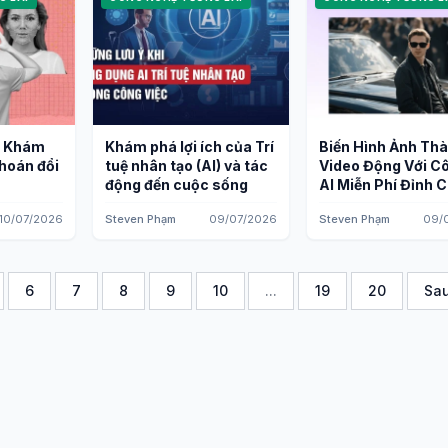
: Khám
Khám phá lợi ích của Trí
Biến Hình Ảnh Th
hoán đổi
tuệ nhân tạo (AI) và tác
Video Động Với C
động đến cuộc sống
AI Miễn Phí Đỉnh 
10/07/2026
Steven Phạm
09/07/2026
Steven Phạm
09/
6
7
8
9
10
...
19
20
Sau