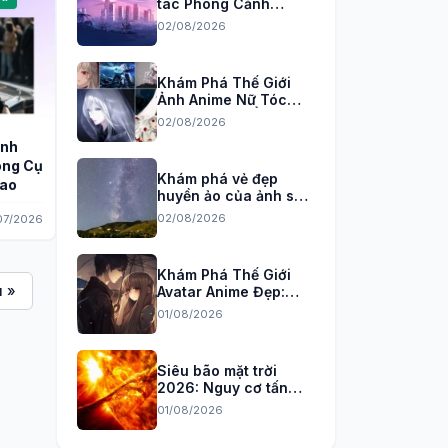
tác Phong Cảnh
Anime 3D, 4K Sắc Nét
02/08/2026
Khám Phá Thế Giới
Ảnh Anime Nữ Tóc
Trắng Đầy Bí Ẩn và
02/08/2026
Quyến Rũ
ành
ông Cụ
Khám phá vẻ đẹp
Cao
huyền ảo của ảnh sao
băng trên bầu trời
02/08/2026
07/2026
đêm
Khám Phá Thế Giới
 »
Avatar Anime Đẹp:
Tuyển Tập Hình Nền
01/08/2026
Độc Đáo Cho Năm
2026
Siêu bão mặt trời
2026: Nguy cơ tấn
công Trái đất và cách
01/08/2026
phòng chống