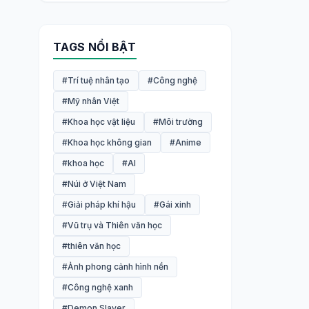
TAGS NỔI BẬT
#Trí tuệ nhân tạo
#Công nghệ
#Mỹ nhân Việt
#Khoa học vật liệu
#Môi trường
#Khoa học không gian
#Anime
#khoa học
#AI
#Núi ở Việt Nam
#Giải pháp khí hậu
#Gái xinh
#Vũ trụ và Thiên văn học
#thiên văn học
#Ảnh phong cảnh hình nền
#Công nghệ xanh
#Demon Slayer