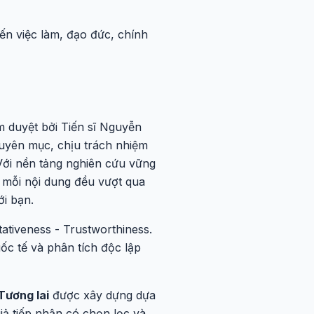
ến việc làm, đạo đức, chính
m duyệt bởi Tiến sĩ Nguyễn
huyên mục, chịu trách nhiệm
. Với nền tảng nghiên cứu vững
 mỗi nội dung đều vượt qua
i bạn.
tativeness - Trustworthiness.
ốc tế và phân tích độc lập
Tương lai
được xây dựng dựa
iả tiếp nhận có chọn lọc và