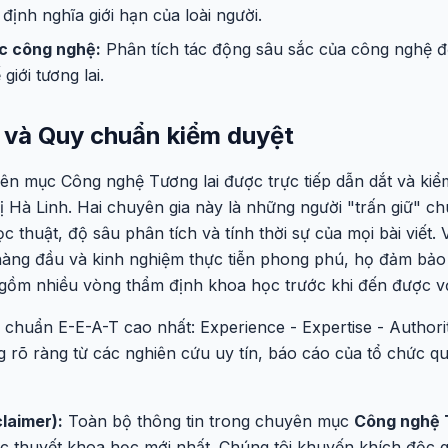
định nghĩa giới hạn của loài người.
ức công nghệ:
Phân tích tác động sâu sắc của công nghệ đ
giới tương lai.
 và Quy chuẩn kiểm duyệt
ên mục Công nghệ Tương lai được trực tiếp dẫn dắt và kiể
 Hà Linh. Hai chuyên gia này là những người "trấn giữ" c
c thuật, độ sâu phân tích và tính thời sự của mọi bài viết
hàng đầu và kinh nghiệm thực tiễn phong phú, họ đảm bảo
 gồm nhiều vòng thẩm định khoa học trước khi đến được vớ
u chuẩn E-E-A-T cao nhất: Experience - Expertise - Authori
 rõ ràng từ các nghiên cứu uy tín, báo cáo của tổ chức qu
laimer):
Toàn bộ thông tin trong chuyên mục
Công nghệ 
ọc thuyết khoa học mới nhất. Chúng tôi khuyến khích độc g