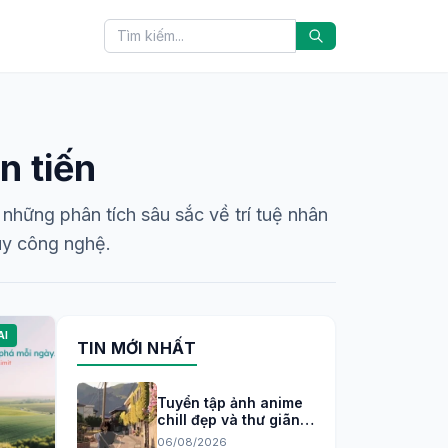
n tiến
những phân tích sâu sắc về trí tuệ nhân
duy công nghệ.
AI
TIN MỚI NHẤT
Tuyển tập ảnh anime
chill đẹp và thư giãn
cho tâm trạng 2026
06/08/2026