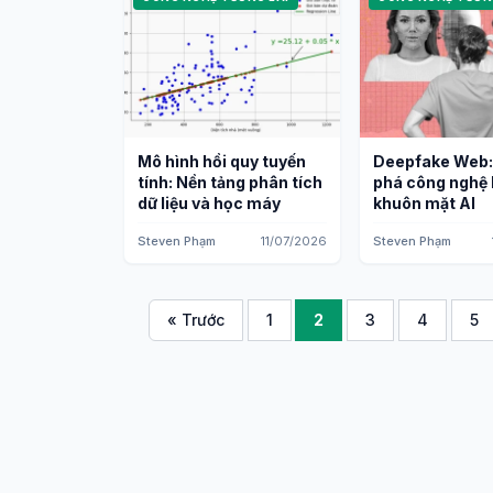
Mô hình hồi quy tuyến
Deepfake Web
tính: Nền tảng phân tích
phá công nghệ 
dữ liệu và học máy
khuôn mặt AI
Steven Phạm
11/07/2026
Steven Phạm
« Trước
1
2
3
4
5