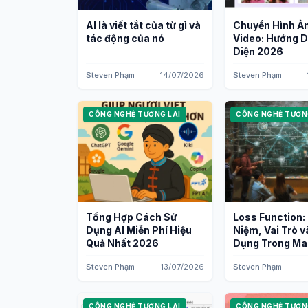
AI là viết tắt của từ gì và
Chuyển Hình Ả
tác động của nó
Video: Hướng 
Diện 2026
Steven Phạm
14/07/2026
Steven Phạm
CÔNG NGHỆ TƯƠNG LAI
CÔNG NGHỆ TƯƠN
Tổng Hợp Cách Sử
Loss Function:
Dụng AI Miễn Phí Hiệu
Niệm, Vai Trò v
Quả Nhất 2026
Dụng Trong Ma
Learning
Steven Phạm
13/07/2026
Steven Phạm
CÔNG NGHỆ TƯƠNG LAI
CÔNG NGHỆ TƯƠN