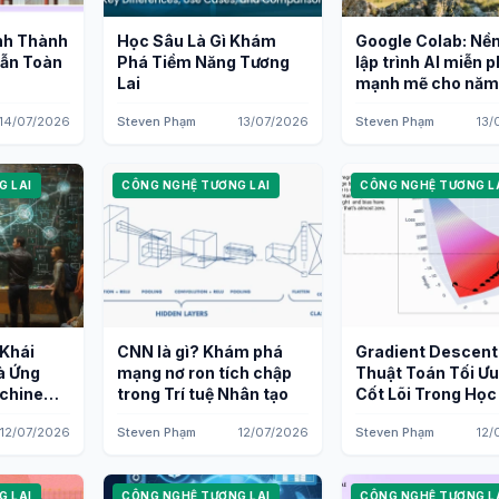
nh Thành
Học Sâu Là Gì Khám
Google Colab: Nền
Dẫn Toàn
Phá Tiềm Năng Tương
lập trình AI miễn p
Lai
mạnh mẽ cho năm
14/07/2026
Steven Phạm
13/07/2026
Steven Phạm
13/
G LAI
CÔNG NGHỆ TƯƠNG LAI
CÔNG NGHỆ TƯƠNG L
 Khái
CNN là gì? Khám phá
Gradient Descent
à Ứng
mạng nơ ron tích chập
Thuật Toán Tối Ư
chine
trong Trí tuệ Nhân tạo
Cốt Lõi Trong Họ
12/07/2026
Steven Phạm
12/07/2026
Steven Phạm
12/
G LAI
CÔNG NGHỆ TƯƠNG LAI
CÔNG NGHỆ TƯƠNG L