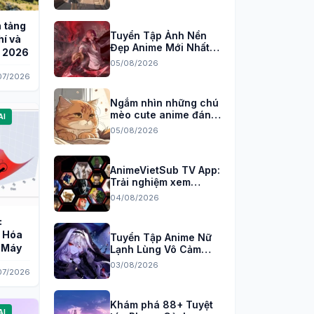
 tảng
Tuyển Tập Ảnh Nền
hí và
Đẹp Anime Mới Nhất
 2026
Cho Máy Tính 2026
05/08/2026
07/2026
Ngắm nhìn những chú
mèo cute anime đáng
AI
yêu nhất
05/08/2026
AnimeVietSub TV App:
Trải nghiệm xem
anime đỉnh cao trên
04/08/2026
PC
:
u Hóa
Tuyển Tập Anime Nữ
c Máy
Lạnh Lùng Vô Cảm
Cực Ngầu Đốn Tim
03/08/2026
07/2026
Fan
Khám phá 88+ Tuyệt
AI