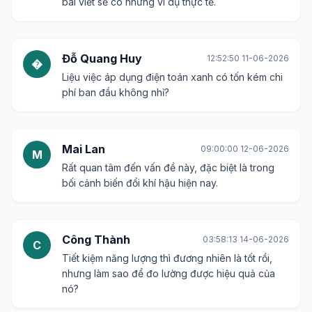
Mình thấy mấy công ty lớn giờ hay nói về 'xanh
hóa' hạ tầng CNTT. Chắc là liên quan đến cái
này.
Hoàng Minh
18:33:23 08-06-2026
H
Bài viết này giải thích rõ ràng được không ạ?
Mình hơi mơ hồ về khái niệm này.
Thanh Thảo
10:34:56 10-06-2026
T
Nghe tên thôi đã thấy 'thông minh' rồi, hy vọng
bài viết sẽ có những ví dụ thực tế.
Đỗ Quang Huy
12:52:50 11-06-2026
�
Liệu việc áp dụng điện toán xanh có tốn kém chi
phí ban đầu không nhỉ?