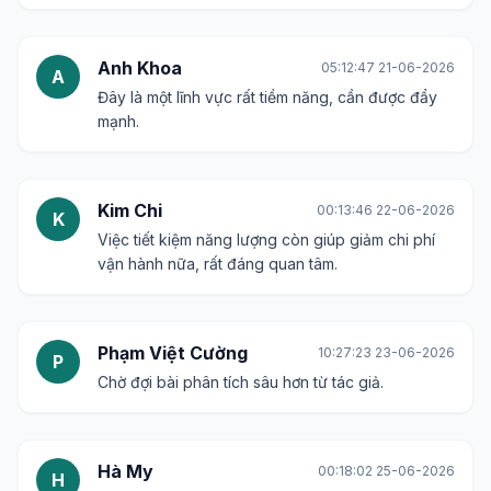
Cảm ơn tác giả đã mang đến một chủ đề thú vị và
quan trọng.
Minh Tuấn
16:51:48 19-06-2026
M
Có những công nghệ nào tiêu biểu cho điện toán
xanh không ạ?
Ngọc Hà
10:26:25 20-06-2026
N
Mong là bài viết sẽ cung cấp những thông tin mới
mẻ và hữu ích.
Anh Khoa
05:12:47 21-06-2026
A
Đây là một lĩnh vực rất tiềm năng, cần được đẩy
mạnh.