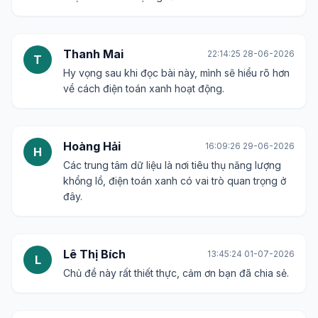
Nếu có thể, bài viết nên đưa ra so sánh giữa điện
toán truyền thống và điện toán xanh về mặt tiết
kiệm năng lượng.
Nguyệt Quế
08:49:40 26-06-2026
N
Thật tuyệt vời khi công nghệ có thể song hành
cùng việc bảo vệ môi trường.
Tài Lộc
10:48:04 27-06-2026
T
Cần lắm những bài viết như thế này để nâng cao
nhận thức của mọi người.
Thanh Mai
22:14:25 28-06-2026
T
Hy vọng sau khi đọc bài này, mình sẽ hiểu rõ hơn
về cách điện toán xanh hoạt động.