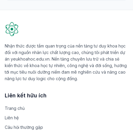
Tags nổi bật
Trí tuệ nhân tạo
Công nghệ
Mỹ nhân Việt
Khoa học vật liệu
Môi trường
Khoa học không gian
Anime
khoa học
AI
Núi ở Việt Nam
Giải pháp khí hậu
Gái xinh
Vũ trụ và Thiên văn học
thiên văn học
Ảnh phong cảnh hình nền
Công nghệ xanh
Demon Slayer
Núi ở nước ngoài
Biến đổi khí hậu
Tranh phong cảnh vẽ tranh