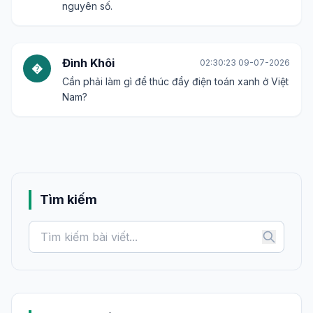
Thảo Nguyên
11:47:32 04-07-2026
T
Một bài viết hay và ý nghĩa. Chờ đợi những nội
dung tiếp theo.
Tuấn Anh
15:19:13 05-07-2026
T
Điện toán xanh có thể giúp các doanh nghiệp tối
ưu hóa chi phí và hoạt động kinh doanh nữa.
Mai Phương
06:48:59 07-07-2026
M
Đây là một xu hướng không thể bỏ qua trong kỷ
nguyên số.
Đình Khôi
02:30:23 09-07-2026
�
Cần phải làm gì để thúc đẩy điện toán xanh ở Việt