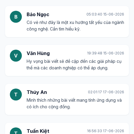
Mai Lan
09:00:00 12-06-2026
M
Rất quan tâm đến vấn đề này, đặc biệt là trong
bối cảnh biến đổi khí hậu hiện nay.
Công Thành
03:58:13 14-06-2026
C
Tiết kiệm năng lượng thì đương nhiên là tốt rồi,
nhưng làm sao để đo lường được hiệu quả của
nó?
Bảo Ngọc
05:03:40 15-06-2026
B
Có vẻ như đây là một xu hướng tất yếu của ngành
công nghệ. Cần tìm hiểu kỹ.