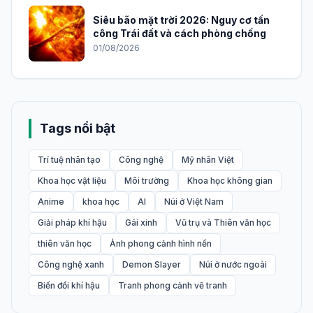
Khám Phá Thế Giới Ảnh Anime Nữ Tóc
Trắng Đầy Bí Ẩn và Quyến Rũ
02/08/2026
Khám phá vẻ đẹp huyền ảo của ảnh
sao băng trên bầu trời đêm
02/08/2026
Khám Phá Thế Giới Avatar Anime Đẹp:
Tuyển Tập Hình Nền Độc Đáo Cho Năm
2026
01/08/2026
Siêu bão mặt trời 2026: Nguy cơ tấn
công Trái đất và cách phòng chống
01/08/2026