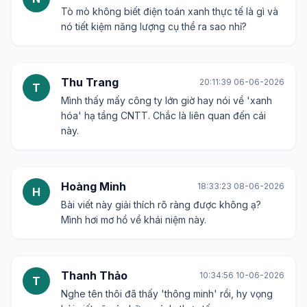
Gửi bình luận
Minh Anh
11:34:52 04-06-2026
M
Tiêu đề hấp dẫn quá! Điện toán xanh nghe là
thấy có lợi cho cả mình và môi trường rồi.
Nguyễn Văn Nam
17:07:36 05-06-2026
N
Tò mò không biết điện toán xanh thực tế là gì và
nó tiết kiệm năng lượng cụ thể ra sao nhỉ?
Thu Trang
20:11:39 06-06-2026
T