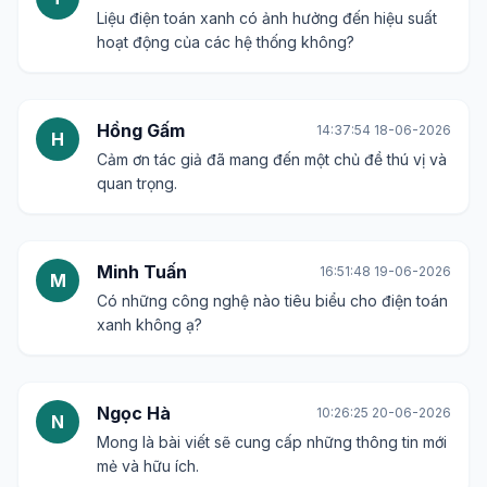
Văn Hùng
19:39:48 15-06-2026
V
Hy vọng bài viết sẽ đề cập đến các giải pháp cụ
thể mà các doanh nghiệp có thể áp dụng.
Thúy An
02:01:17 17-06-2026
T
Mình thích những bài viết mang tính ứng dụng và
có ích cho cộng đồng.
Tuấn Kiệt
16:56:33 17-06-2026
T
Liệu điện toán xanh có ảnh hưởng đến hiệu suất
hoạt động của các hệ thống không?
Hồng Gấm
14:37:54 18-06-2026
H