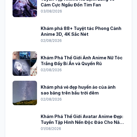
Tuyển Tập Ảnh Nền Đẹp Anime Mới
Nhất Cho Máy Tính 2026
05/08/2026
Ngắm nhìn những chú mèo cute anime
đáng yêu nhất
05/08/2026
AnimeVietSub TV App: Trải nghiệm
xem anime đỉnh cao trên PC
04/08/2026
Tuyển Tập Anime Nữ Lạnh Lùng Vô
Cảm Cực Ngầu Đốn Tim Fan
03/08/2026
Khám phá 88+ Tuyệt tác Phong Cảnh
Anime 3D, 4K Sắc Nét
02/08/2026