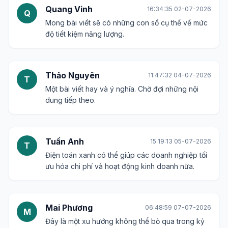
Hoàng Hải
16:09:26 29-06-2026
H
Các trung tâm dữ liệu là nơi tiêu thụ năng lượng
khổng lồ, điện toán xanh có vai trò quan trọng ở
đây.
Lê Thị Bích
13:45:24 01-07-2026
L
Chủ đề này rất thiết thực, cảm ơn bạn đã chia sẻ.
Quang Vinh
16:34:35 02-07-2026
Q
Mong bài viết sẽ có những con số cụ thể về mức
độ tiết kiệm năng lượng.