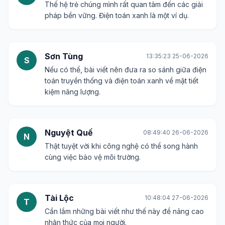
Kim Chi
00:13:46 22-06-2026
K
Việc tiết kiệm năng lượng còn giúp giảm chi phí
vận hành nữa, rất đáng quan tâm.
Phạm Việt Cường
10:27:23 23-06-2026
P
Chờ đợi bài phân tích sâu hơn từ tác giả.
Hà My
00:18:02 25-06-2026
H
Thế hệ trẻ chúng mình rất quan tâm đến các giải
pháp bền vững. Điện toán xanh là một ví dụ.
Sơn Tùng
13:35:23 25-06-2026
S