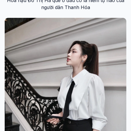
Hoa hậu Đỗ Thị Hà quê ở đâu cô là niềm tự hào của
người dân Thanh Hóa