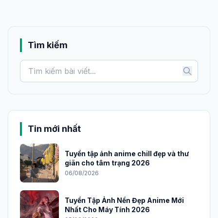
Nguyễn Gia Huy
23:01:02 16-07-2026
N
Liệu công nghệ này có thể phân biệt được người
sinh đôi không?
Trần Vân Anh
04:38:19 18-07-2026
T
Cảm ơn bài viết chi tiết và dễ hiểu. Đã hiểu rõ hơn
về Face Recognition và các ứng dụng của nó.
Tìm kiếm