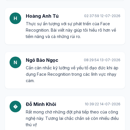
công nghệ này hàng ngày.
Lê Hoàng Minh
02:42:32 10-07-2026
L
Phần về các mô hình Face Recognition rất chi tiết.
Cảm ơn bạn đã chia sẻ!
Phạm Thu Trang
13:24:00 11-07-2026
P
Tôi thấy ứng dụng chấm công bằng nhận diện
khuôn mặt khá hay. Không biết chi phí triển khai
cho doanh nghiệp nhỏ có cao không?
Hoàng Anh Tú
02:37:59 12-07-2026
H
Thực sự ấn tượng với sự phát triển của Face
Recognition. Bài viết này giúp tôi hiểu rõ hơn về
tiềm năng và cả những rủi ro.