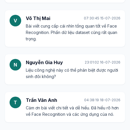
Ngô Bảo Ngọc
08:29:54 13-07-2026
N
Cần cân nhắc kỹ lưỡng về yếu tố đạo đức khi áp
dụng Face Recognition trong các lĩnh vực nhạy
cảm.
Đỗ Minh Khôi
10:39:22 14-07-2026
�
Rất mong chờ những đột phá tiếp theo của công
nghệ này. Tương lai chắc chắn sẽ còn nhiều điều
thú vị!
Võ Thị Mai
07:30:45 15-07-2026
V
Bài viết cung cấp cái nhìn tổng quan tốt về Face
Recognition. Phần dữ liệu dataset cũng rất quan
trọng.