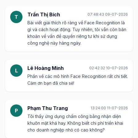
Gửi bình luận
Nguyễn Văn An
07:51:25 07-07-2026
N
Thông tin rất hữu ích. Tôi đặc biệt quan tâm đến
các ứng dụng trong y tế, liệu có thể chia sẻ thêm
về các nghiên cứu hoặc dự án cụ thể không?
Trần Thị Bích
07:48:43 09-07-2026
T
Bài viết giải thích rõ ràng về Face Recognition là
gì và cách hoạt động. Tuy nhiên, tôi vẫn còn băn
khoăn về vấn đề quyền riêng tư khi sử dụng