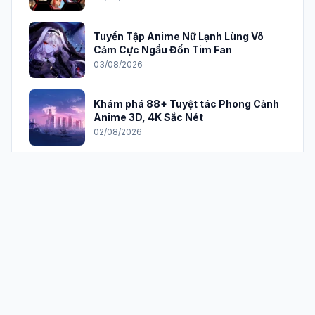
Tuyển Tập Anime Nữ Lạnh Lùng Vô
Cảm Cực Ngầu Đốn Tim Fan
03/08/2026
Khám phá 88+ Tuyệt tác Phong Cảnh
Anime 3D, 4K Sắc Nét
02/08/2026
Khám Phá Thế Giới Ảnh Anime Nữ Tóc
Trắng Đầy Bí Ẩn và Quyến Rũ
02/08/2026
Khám phá vẻ đẹp huyền ảo của ảnh
sao băng trên bầu trời đêm
02/08/2026
Khám Phá Thế Giới Avatar Anime Đẹp: