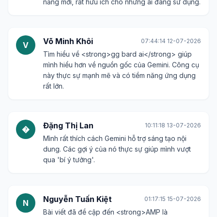
năng mới, rất hữu ích cho những ai đang sử dụng.
Võ Minh Khôi
07:44:14 12-07-2026
V
Tìm hiểu về <strong>gg bard ai</strong> giúp
mình hiểu hơn về nguồn gốc của Gemini. Công cụ
này thực sự mạnh mẽ và có tiềm năng ứng dụng
rất lớn.
Đặng Thị Lan
10:11:18 13-07-2026
�
Mình rất thích cách Gemini hỗ trợ sáng tạo nội
dung. Các gợi ý của nó thực sự giúp mình vượt
qua 'bí ý tưởng'.
Nguyễn Tuấn Kiệt
01:17:15 15-07-2026
N
Bài viết đã đề cập đến <strong>AMP là