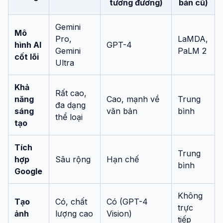
tương đương)
bản cũ)
Gemini
Mô
Pro,
LaMDA,
hình AI
GPT-4
Gemini
PaLM 2
cốt lõi
Ultra
Khả
Rất cao,
năng
Cao, mạnh về
Trung
đa dạng
sáng
văn bản
bình
thể loại
tạo
Tích
Trung
hợp
Sâu rộng
Hạn chế
bình
Google
Không
Tạo
Có, chất
Có (GPT-4
trực
ảnh
lượng cao
Vision)
tiếp