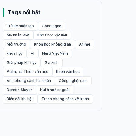
Tags nổi bật
Trí tuệ nhân tạo
Công nghệ
Mỹ nhân Việt
Khoa học vật liệu
Môi trường
Khoa học không gian
Anime
khoa học
AI
Núi ở Việt Nam
Giải pháp khí hậu
Gái xinh
Vũ trụ và Thiên văn học
thiên văn học
Ảnh phong cảnh hình nền
Công nghệ xanh
Demon Slayer
Núi ở nước ngoài
Biến đổi khí hậu
Tranh phong cảnh vẽ tranh