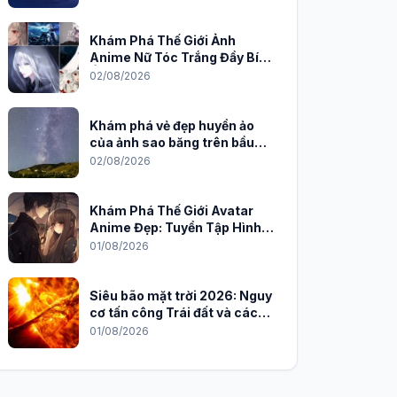
Khám Phá Thế Giới Ảnh
Anime Nữ Tóc Trắng Đầy Bí
Ẩn và Quyến Rũ
02/08/2026
Khám phá vẻ đẹp huyền ảo
của ảnh sao băng trên bầu
trời đêm
02/08/2026
Khám Phá Thế Giới Avatar
Anime Đẹp: Tuyển Tập Hình
Nền Độc Đáo Cho Năm 2026
01/08/2026
Siêu bão mặt trời 2026: Nguy
cơ tấn công Trái đất và cách
phòng chống
01/08/2026