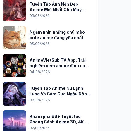
Tuyển Tập Ảnh Nền Đẹp
Anime Mới Nhất Cho Máy
Tính 2026
05/08/2026
Ngắm nhìn những chú mèo
cute anime đáng yêu nhất
05/08/2026
AnimeVietSub TV App: Trải
nghiệm xem anime đỉnh cao
trên PC
04/08/2026
Tuyển Tập Anime Nữ Lạnh
Lùng Vô Cảm Cực Ngầu Đốn
Tim Fan
03/08/2026
Khám phá 88+ Tuyệt tác
Phong Cảnh Anime 3D, 4K
Sắc Nét
02/08/2026