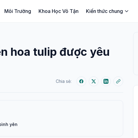
Môi Trường
Khoa Học Vô Tận
Kiến thức chung
n hoa tulip được yêu
Chia sẻ:
 bình yên