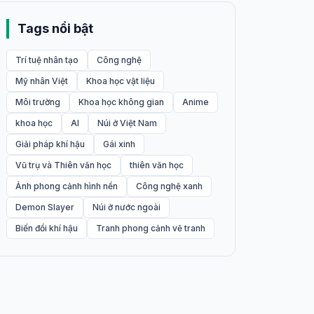
Tags nổi bật
Trí tuệ nhân tạo
Công nghệ
Mỹ nhân Việt
Khoa học vật liệu
Môi trường
Khoa học không gian
Anime
khoa học
AI
Núi ở Việt Nam
Giải pháp khí hậu
Gái xinh
Vũ trụ và Thiên văn học
thiên văn học
Ảnh phong cảnh hình nền
Công nghệ xanh
Demon Slayer
Núi ở nước ngoài
Biến đổi khí hậu
Tranh phong cảnh vẽ tranh