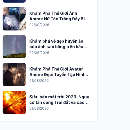
Khám Phá Thế Giới Ảnh
Anime Nữ Tóc Trắng Đầy Bí
Ẩn và Quyến Rũ
02/08/2026
Khám phá vẻ đẹp huyền ảo
của ảnh sao băng trên bầu
trời đêm
02/08/2026
Khám Phá Thế Giới Avatar
Anime Đẹp: Tuyển Tập Hình
Nền Độc Đáo Cho Năm 2026
01/08/2026
Siêu bão mặt trời 2026: Nguy
cơ tấn công Trái đất và cách
phòng chống
01/08/2026