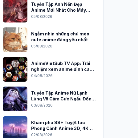
Tuyển Tập Ảnh Nền Đẹp
Anime Mới Nhất Cho Máy
Tính 2026
05/08/2026
Ngắm nhìn những chú mèo
cute anime đáng yêu nhất
05/08/2026
AnimeVietSub TV App: Trải
nghiệm xem anime đỉnh cao
trên PC
04/08/2026
Tuyển Tập Anime Nữ Lạnh
Lùng Vô Cảm Cực Ngầu Đốn
Tim Fan
03/08/2026
Khám phá 88+ Tuyệt tác
Phong Cảnh Anime 3D, 4K
Sắc Nét
02/08/2026