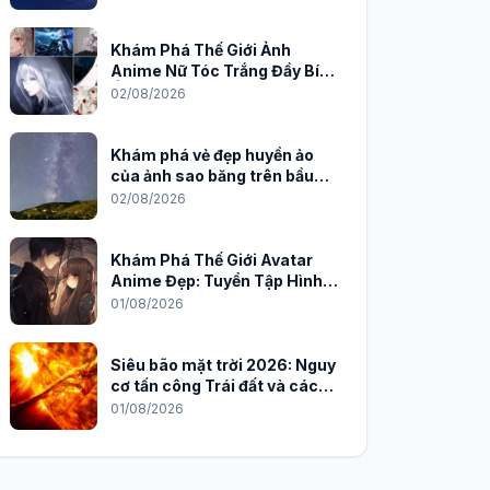
Khám Phá Thế Giới Ảnh
Anime Nữ Tóc Trắng Đầy Bí
Ẩn và Quyến Rũ
02/08/2026
Khám phá vẻ đẹp huyền ảo
của ảnh sao băng trên bầu
trời đêm
02/08/2026
Khám Phá Thế Giới Avatar
Anime Đẹp: Tuyển Tập Hình
Nền Độc Đáo Cho Năm 2026
01/08/2026
Siêu bão mặt trời 2026: Nguy
cơ tấn công Trái đất và cách
phòng chống
01/08/2026