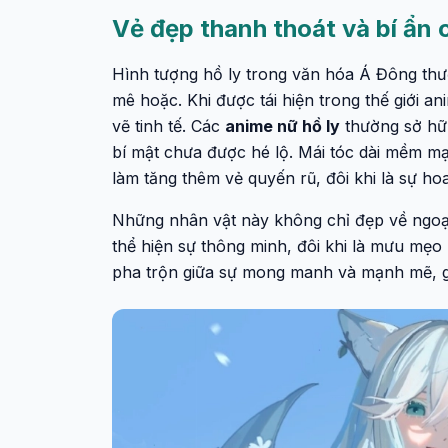
Vẻ đẹp thanh thoát và bí ẩn 
Hình tượng hồ ly trong văn hóa Á Đông thườ
mê hoặc. Khi được tái hiện trong thế giới 
vẽ tinh tế. Các
anime nữ hồ ly
thường sở hữ
bí mật chưa được hé lộ. Mái tóc dài mềm mại
làm tăng thêm vẻ quyến rũ, đôi khi là sự h
Những nhân vật này không chỉ đẹp về ngoại
thể hiện sự thông minh, đôi khi là mưu mẹo
pha trộn giữa sự mong manh và mạnh mẽ, gi