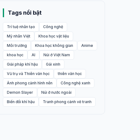
Tags nổi bật
Trí tuệ nhân tạo
Công nghệ
Mỹ nhân Việt
Khoa học vật liệu
Môi trường
Khoa học không gian
Anime
khoa học
AI
Núi ở Việt Nam
Giải pháp khí hậu
Gái xinh
Vũ trụ và Thiên văn học
thiên văn học
Ảnh phong cảnh hình nền
Công nghệ xanh
Demon Slayer
Núi ở nước ngoài
Biến đổi khí hậu
Tranh phong cảnh vẽ tranh