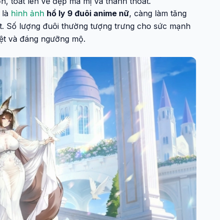
n, toát lên vẻ đẹp ma mị và thanh thoát.
 là
hình ảnh
hồ ly 9 đuôi anime nữ
, càng làm tăng
t. Số lượng đuôi thường tượng trưng cho sức mạnh
biệt và đáng ngưỡng mộ.