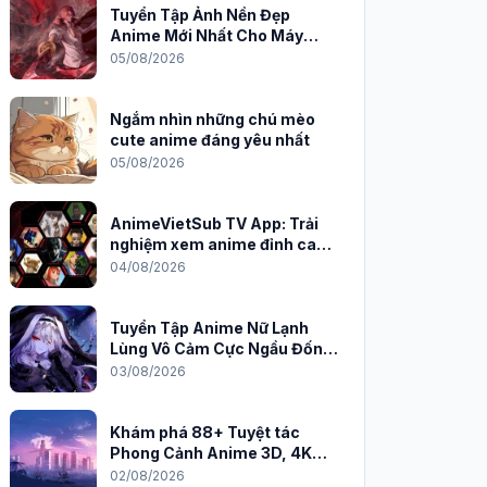
Tuyển Tập Ảnh Nền Đẹp
Anime Mới Nhất Cho Máy
Tính 2026
05/08/2026
Ngắm nhìn những chú mèo
cute anime đáng yêu nhất
05/08/2026
AnimeVietSub TV App: Trải
nghiệm xem anime đỉnh cao
trên PC
04/08/2026
Tuyển Tập Anime Nữ Lạnh
Lùng Vô Cảm Cực Ngầu Đốn
Tim Fan
03/08/2026
Khám phá 88+ Tuyệt tác
Phong Cảnh Anime 3D, 4K
Sắc Nét
02/08/2026