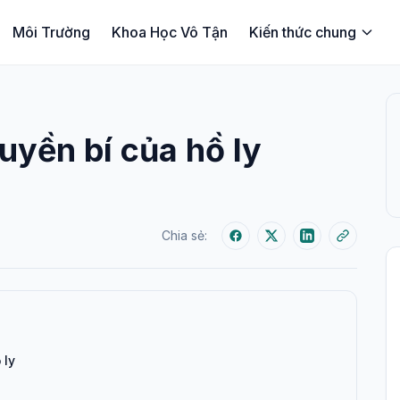
Môi Trường
Khoa Học Vô Tận
Kiến thức chung
yền bí của hồ ly
Chia sẻ:
 ly