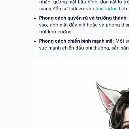
nhắn, gương mặt bầu bĩnh, đôi mắt to t
mang đến sự tươi vui và
năng lượng
tích 
Phong cách quyến rũ và trưởng thành:
sảo, ánh mắt đầy mê hoặc và phong thái 
hút khó cưỡng.
Phong cách chiến binh mạnh mẽ:
Một số
sức mạnh chiến đấu phi thường, sẵn sà