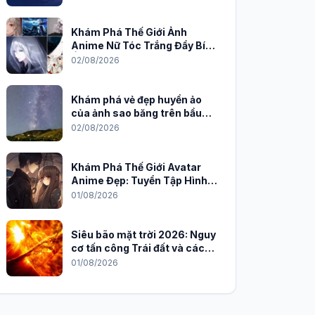
Khám Phá Thế Giới Ảnh
Anime Nữ Tóc Trắng Đầy Bí
Ẩn và Quyến Rũ
02/08/2026
Khám phá vẻ đẹp huyền ảo
của ảnh sao băng trên bầu
trời đêm
02/08/2026
Khám Phá Thế Giới Avatar
Anime Đẹp: Tuyển Tập Hình
Nền Độc Đáo Cho Năm 2026
01/08/2026
Siêu bão mặt trời 2026: Nguy
cơ tấn công Trái đất và cách
phòng chống
01/08/2026