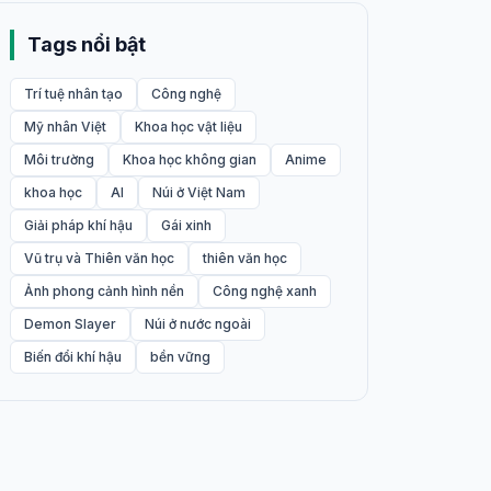
Tags nổi bật
Trí tuệ nhân tạo
Công nghệ
Mỹ nhân Việt
Khoa học vật liệu
Môi trường
Khoa học không gian
Anime
khoa học
AI
Núi ở Việt Nam
Giải pháp khí hậu
Gái xinh
Vũ trụ và Thiên văn học
thiên văn học
Ảnh phong cảnh hình nền
Công nghệ xanh
Demon Slayer
Núi ở nước ngoài
Biến đổi khí hậu
bền vững