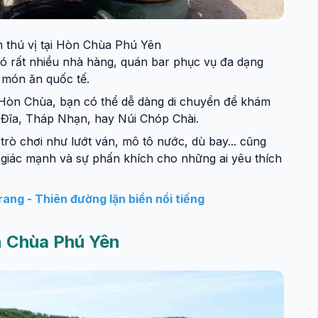
 thú vị tại Hòn Chùa Phú Yên
 rất nhiều nhà hàng, quán bar phục vụ đa dạng
c món ăn quốc tế.
òn Chùa, bạn có thể dễ dàng di chuyển để khám
 Đĩa, Tháp Nhạn, hay Núi Chóp Chài.
trò chơi như lướt ván, mô tô nước, dù bay... cũng
 giác mạnh và sự phấn khích cho những ai yêu thích
ng - Thiên đường lặn biển nổi tiếng
n Chùa Phú Yên