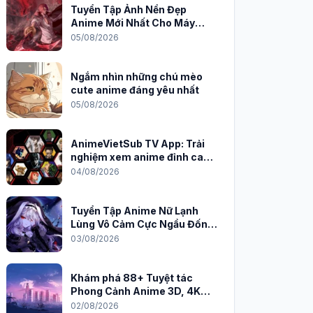
Tuyển Tập Ảnh Nền Đẹp
Anime Mới Nhất Cho Máy
Tính 2026
05/08/2026
Ngắm nhìn những chú mèo
cute anime đáng yêu nhất
05/08/2026
AnimeVietSub TV App: Trải
nghiệm xem anime đỉnh cao
trên PC
04/08/2026
Tuyển Tập Anime Nữ Lạnh
Lùng Vô Cảm Cực Ngầu Đốn
Tim Fan
03/08/2026
Khám phá 88+ Tuyệt tác
Phong Cảnh Anime 3D, 4K
Sắc Nét
02/08/2026