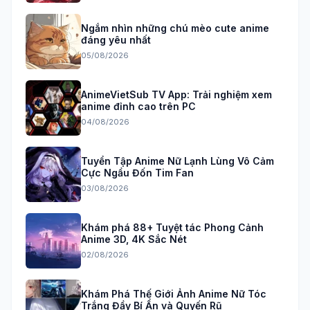
Ngắm nhìn những chú mèo cute anime
đáng yêu nhất
05/08/2026
AnimeVietSub TV App: Trải nghiệm xem
anime đỉnh cao trên PC
04/08/2026
Tuyển Tập Anime Nữ Lạnh Lùng Vô Cảm
Cực Ngầu Đốn Tim Fan
03/08/2026
Khám phá 88+ Tuyệt tác Phong Cảnh
Anime 3D, 4K Sắc Nét
02/08/2026
Khám Phá Thế Giới Ảnh Anime Nữ Tóc
Trắng Đầy Bí Ẩn và Quyến Rũ