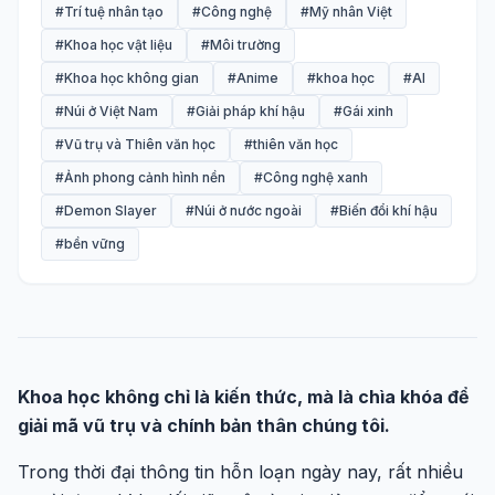
#Trí tuệ nhân tạo
#Công nghệ
#Mỹ nhân Việt
#Khoa học vật liệu
#Môi trường
#Khoa học không gian
#Anime
#khoa học
#AI
#Núi ở Việt Nam
#Giải pháp khí hậu
#Gái xinh
#Vũ trụ và Thiên văn học
#thiên văn học
#Ảnh phong cảnh hình nền
#Công nghệ xanh
#Demon Slayer
#Núi ở nước ngoài
#Biến đổi khí hậu
#bền vững
Khoa học không chỉ là kiến thức, mà là chìa khóa để
giải mã vũ trụ và chính bản thân chúng tôi.
Trong thời đại thông tin hỗn loạn ngày nay, rất nhiều