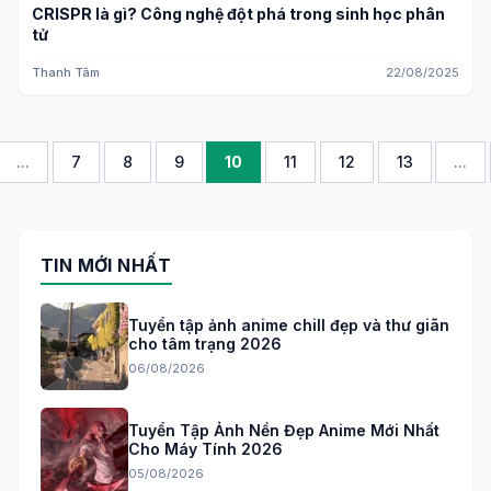
CRISPR là gì? Công nghệ đột phá trong sinh học phân
tử
Thanh Tâm
22/08/2025
...
7
8
9
10
11
12
13
...
TIN MỚI NHẤT
Tuyển tập ảnh anime chill đẹp và thư giãn
cho tâm trạng 2026
06/08/2026
Tuyển Tập Ảnh Nền Đẹp Anime Mới Nhất
Cho Máy Tính 2026
05/08/2026