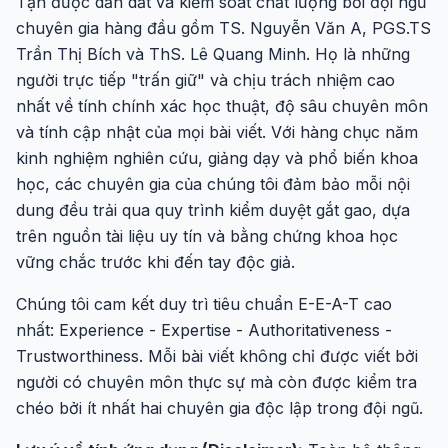
Tận được dẫn dắt và kiểm soát chất lượng bởi đội ngũ
chuyên gia hàng đầu gồm TS. Nguyễn Văn A, PGS.TS
Trần Thị Bích và ThS. Lê Quang Minh. Họ là những
người trực tiếp "trấn giữ" và chịu trách nhiệm cao
nhất về tính chính xác học thuật, độ sâu chuyên môn
và tính cập nhật của mọi bài viết. Với hàng chục năm
kinh nghiệm nghiên cứu, giảng dạy và phổ biến khoa
học, các chuyên gia của chúng tôi đảm bảo mỗi nội
dung đều trải qua quy trình kiểm duyệt gắt gao, dựa
trên nguồn tài liệu uy tín và bằng chứng khoa học
vững chắc trước khi đến tay độc giả.
Chúng tôi cam kết duy trì tiêu chuẩn E-E-A-T cao
nhất: Experience - Expertise - Authoritativeness -
Trustworthiness. Mỗi bài viết không chỉ được viết bởi
người có chuyên môn thực sự mà còn được kiểm tra
chéo bởi ít nhất hai chuyên gia độc lập trong đội ngũ.