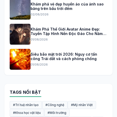
Khám phá vẻ đẹp huyền ảo của ảnh sao
băng trên bầu trời đêm
02/08/2026
Khám Phá Thế Giới Avatar Anime Đẹp:
Tuyển Tập Hình Nền Độc Đáo Cho Năm
2026
01/08/2026
Siêu bão mặt trời 2026: Nguy cơ tấn
công Trái đất và cách phòng chống
01/08/2026
TAGS NỔI BẬT
#Trí tuệ nhân tạo
#Công nghệ
#Mỹ nhân Việt
#Khoa học vật liệu
#Môi trường