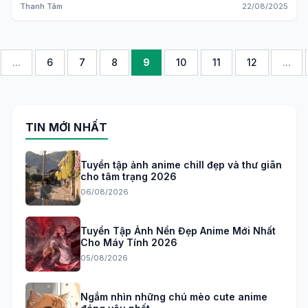
Thanh Tâm
22/08/2025
...
6
7
8
9
10
11
12
...
TIN MỚI NHẤT
Tuyển tập ảnh anime chill đẹp và thư giãn
cho tâm trạng 2026
06/08/2026
Tuyển Tập Ảnh Nền Đẹp Anime Mới Nhất
Cho Máy Tính 2026
05/08/2026
Ngắm nhìn những chú mèo cute anime