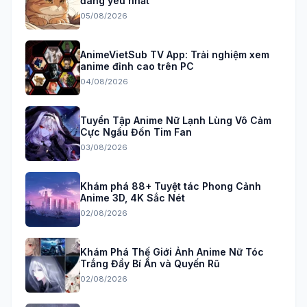
đáng yêu nhất
05/08/2026
AnimeVietSub TV App: Trải nghiệm xem
anime đỉnh cao trên PC
04/08/2026
Tuyển Tập Anime Nữ Lạnh Lùng Vô Cảm
Cực Ngầu Đốn Tim Fan
03/08/2026
Khám phá 88+ Tuyệt tác Phong Cảnh
Anime 3D, 4K Sắc Nét
02/08/2026
Khám Phá Thế Giới Ảnh Anime Nữ Tóc
Trắng Đầy Bí Ẩn và Quyến Rũ
02/08/2026