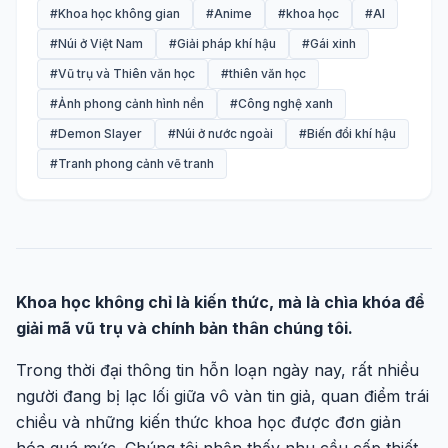
#Khoa học không gian
#Anime
#khoa học
#AI
#Núi ở Việt Nam
#Giải pháp khí hậu
#Gái xinh
#Vũ trụ và Thiên văn học
#thiên văn học
#Ảnh phong cảnh hình nền
#Công nghệ xanh
#Demon Slayer
#Núi ở nước ngoài
#Biến đổi khí hậu
#Tranh phong cảnh vẽ tranh
Khoa học không chỉ là kiến thức, mà là chìa khóa để
giải mã vũ trụ và chính bản thân chúng tôi.
Trong thời đại thông tin hỗn loạn ngày nay, rất nhiều
người đang bị lạc lối giữa vô vàn tin giả, quan điểm trái
chiều và những kiến thức khoa học được đơn giản