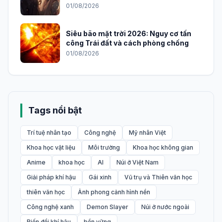
2026
01/08/2026
Siêu bão mặt trời 2026: Nguy cơ tấn
công Trái đất và cách phòng chống
01/08/2026
Tags nổi bật
Trí tuệ nhân tạo
Công nghệ
Mỹ nhân Việt
Khoa học vật liệu
Môi trường
Khoa học không gian
Anime
khoa học
AI
Núi ở Việt Nam
Giải pháp khí hậu
Gái xinh
Vũ trụ và Thiên văn học
thiên văn học
Ảnh phong cảnh hình nền
Công nghệ xanh
Demon Slayer
Núi ở nước ngoài
Biến đổi khí hậu
bền vững