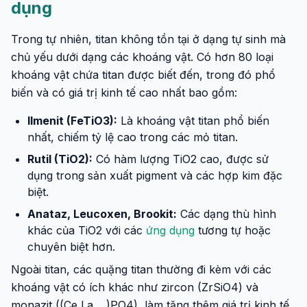
dụng
Trong tự nhiên, titan không tồn tại ở dạng tự sinh mà
chủ yếu dưới dạng các khoáng vật. Có hơn 80 loại
khoáng vật chứa titan được biết đến, trong đó phổ
biến và có giá trị kinh tế cao nhất bao gồm:
Ilmenit (FeTiO3):
Là khoáng vật titan phổ biến
nhất, chiếm tỷ lệ cao trong các mỏ titan.
Rutil (TiO2):
Có hàm lượng TiO2 cao, được sử
dụng trong sản xuất pigment và các hợp kim đặc
biệt.
Anataz, Leucoxen, Brookit:
Các dạng thù hình
khác của TiO2 với các
ứng dụng
tương tự hoặc
chuyên biệt hơn.
Ngoài titan, các quặng titan thường đi kèm với các
khoáng vật có ích khác như zircon (ZrSiO4) và
monazit ((Ce,La,…)PO4), làm tăng thêm giá trị kinh tế