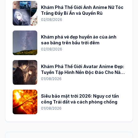
Khám Phá Thế Giới Ảnh Anime Nữ Tóc
Trắng Đầy Bí Ẩn và Quyến Rũ
02/08/2026
Khám phá vẻ đẹp huyền ảo của ảnh
sao băng trên bầu trời đêm
02/08/2026
Khám Phá Thế Giới Avatar Anime Đẹp:
Tuyển Tập Hình Nền Độc Đáo Cho Năm
2026
01/08/2026
Siêu bão mặt trời 2026: Nguy cơ tấn
công Trái đất và cách phòng chống
01/08/2026