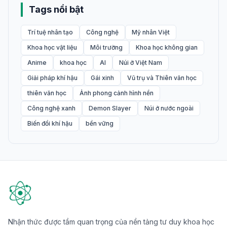
Tags nổi bật
Trí tuệ nhân tạo
Công nghệ
Mỹ nhân Việt
Khoa học vật liệu
Môi trường
Khoa học không gian
Anime
khoa học
AI
Núi ở Việt Nam
Giải pháp khí hậu
Gái xinh
Vũ trụ và Thiên văn học
thiên văn học
Ảnh phong cảnh hình nền
Công nghệ xanh
Demon Slayer
Núi ở nước ngoài
Biến đổi khí hậu
bền vững
Nhận thức được tầm quan trọng của nền tảng tư duy khoa học