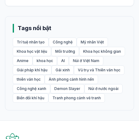
Tags nổi bật
Trí tuệ nhân tạo
Công nghệ
Mỹ nhân Việt
Khoa học vật liệu
Môi trường
Khoa học không gian
Anime
khoa học
AI
Núi ở Việt Nam
Giải pháp khí hậu
Gái xinh
Vũ trụ và Thiên văn học
thiên văn học
Ảnh phong cảnh hình nền
Công nghệ xanh
Demon Slayer
Núi ở nước ngoài
Biến đổi khí hậu
Tranh phong cảnh vẽ tranh