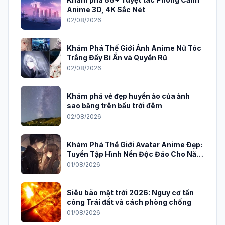
Anime 3D, 4K Sắc Nét
02/08/2026
Khám Phá Thế Giới Ảnh Anime Nữ Tóc
Trắng Đầy Bí Ẩn và Quyến Rũ
02/08/2026
Khám phá vẻ đẹp huyền ảo của ảnh
sao băng trên bầu trời đêm
02/08/2026
Khám Phá Thế Giới Avatar Anime Đẹp:
Tuyển Tập Hình Nền Độc Đáo Cho Năm
2026
01/08/2026
Siêu bão mặt trời 2026: Nguy cơ tấn
công Trái đất và cách phòng chống
01/08/2026