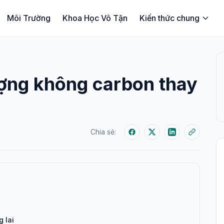
Môi Trường
Khoa Học Vô Tận
Kiến thức chung
ợng không carbon thay
Chia sẻ:
g lai