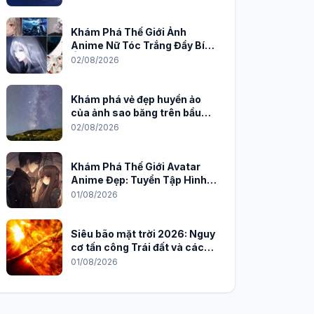
Khám Phá Thế Giới Ảnh
Anime Nữ Tóc Trắng Đầy Bí
Ẩn và Quyến Rũ
02/08/2026
Khám phá vẻ đẹp huyền ảo
của ảnh sao băng trên bầu
trời đêm
02/08/2026
Khám Phá Thế Giới Avatar
Anime Đẹp: Tuyển Tập Hình
Nền Độc Đáo Cho Năm 2026
01/08/2026
Siêu bão mặt trời 2026: Nguy
cơ tấn công Trái đất và cách
phòng chống
01/08/2026