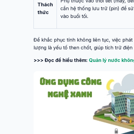
Phụ thuộc vào thời tiết (mây, đê
Thách
cần hệ thống lưu trữ (pin) để s
thức
vào buổi tối.
Để khắc phục tính không liên tục, việc phát
lượng là yếu tố then chốt, giúp tích trữ điện
>>> Đọc để hiểu thêm:
Quản lý nước không