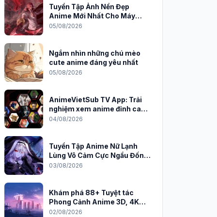
Tuyển Tập Ảnh Nền Đẹp
Anime Mới Nhất Cho Máy
Tính 2026
05/08/2026
Ngắm nhìn những chú mèo
cute anime đáng yêu nhất
05/08/2026
AnimeVietSub TV App: Trải
nghiệm xem anime đỉnh cao
trên PC
04/08/2026
Tuyển Tập Anime Nữ Lạnh
Lùng Vô Cảm Cực Ngầu Đốn
Tim Fan
03/08/2026
Khám phá 88+ Tuyệt tác
Phong Cảnh Anime 3D, 4K
Sắc Nét
02/08/2026