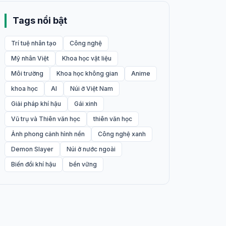
Tags nổi bật
Trí tuệ nhân tạo
Công nghệ
Mỹ nhân Việt
Khoa học vật liệu
Môi trường
Khoa học không gian
Anime
khoa học
AI
Núi ở Việt Nam
Giải pháp khí hậu
Gái xinh
Vũ trụ và Thiên văn học
thiên văn học
Ảnh phong cảnh hình nền
Công nghệ xanh
Demon Slayer
Núi ở nước ngoài
Biến đổi khí hậu
bền vững