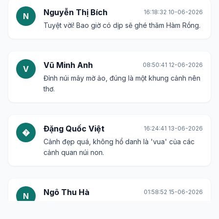
Nguyễn Thị Bích
16:18:32 10-06-2026
N
Tuyệt vời! Bao giờ có dịp sẽ ghé thăm Hàm Rồng.
Vũ Minh Anh
08:50:41 12-06-2026
V
Đỉnh núi mây mờ ảo, đúng là một khung cảnh nên
thơ.
Đặng Quốc Việt
16:24:41 13-06-2026
�
Cảnh đẹp quá, không hổ danh là 'vua' của các
cảnh quan núi non.
Ngô Thu Hà
01:58:52 15-06-2026
N
Ai đã từng đi Hàm Rồng rồi cho xin kinh nghiệm
du lịch với ạ?