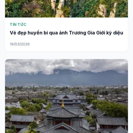
TIN TỨC
Vẻ đẹp huyền bí qua ảnh Trương Gia Giới kỳ diệu
19/03/2026