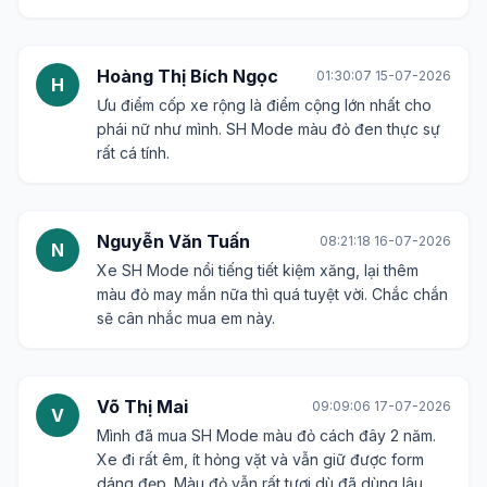
Hoàng Thị Bích Ngọc
01:30:07 15-07-2026
H
Ưu điểm cốp xe rộng là điểm cộng lớn nhất cho
phái nữ như mình. SH Mode màu đỏ đen thực sự
rất cá tính.
Nguyễn Văn Tuấn
08:21:18 16-07-2026
N
Xe SH Mode nổi tiếng tiết kiệm xăng, lại thêm
màu đỏ may mắn nữa thì quá tuyệt vời. Chắc chắn
sẽ cân nhắc mua em này.
Võ Thị Mai
09:09:06 17-07-2026
V
Mình đã mua SH Mode màu đỏ cách đây 2 năm.
Xe đi rất êm, ít hỏng vặt và vẫn giữ được form
dáng đẹp. Màu đỏ vẫn rất tươi dù đã dùng lâu.