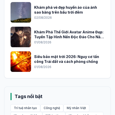
Khám phá vẻ đẹp huyền ảo của ảnh
sao băng trên bầu trời đêm
02/08/2026
Khám Phá Thế Giới Avatar Anime Đẹp:
Tuyển Tập Hình Nền Độc Đáo Cho Năm
2026
01/08/2026
Siêu bão mặt trời 2026: Nguy cơ tấn
công Trái đất và cách phòng chống
01/08/2026
Tags nổi bật
Trí tuệ nhân tạo
Công nghệ
Mỹ nhân Việt