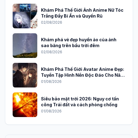
Khám Phá Thế Giới Ảnh Anime Nữ Tóc
Trắng Đầy Bí Ẩn và Quyến Rũ
02/08/2026
Khám phá vẻ đẹp huyền ảo của ảnh
sao băng trên bầu trời đêm
02/08/2026
Khám Phá Thế Giới Avatar Anime Đẹp:
Tuyển Tập Hình Nền Độc Đáo Cho Năm
2026
01/08/2026
Siêu bão mặt trời 2026: Nguy cơ tấn
công Trái đất và cách phòng chống
01/08/2026