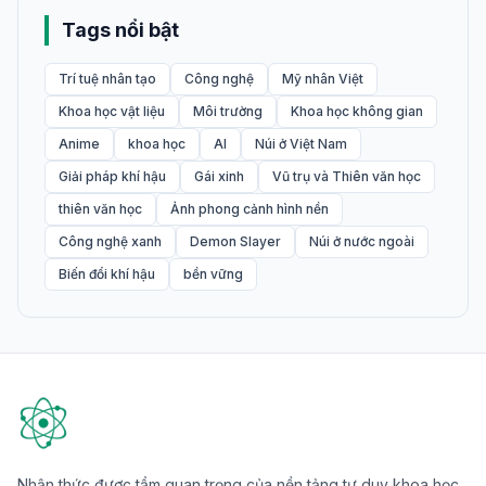
Tags nổi bật
Trí tuệ nhân tạo
Công nghệ
Mỹ nhân Việt
Khoa học vật liệu
Môi trường
Khoa học không gian
Anime
khoa học
AI
Núi ở Việt Nam
Giải pháp khí hậu
Gái xinh
Vũ trụ và Thiên văn học
thiên văn học
Ảnh phong cảnh hình nền
Công nghệ xanh
Demon Slayer
Núi ở nước ngoài
Biến đổi khí hậu
bền vững
Nhận thức được tầm quan trọng của nền tảng tư duy khoa học