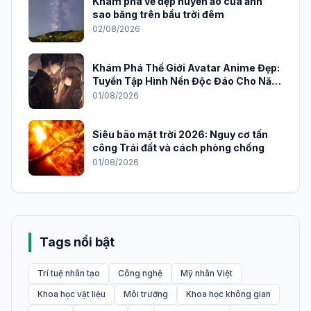
Khám phá vẻ đẹp huyền ảo của ảnh
sao băng trên bầu trời đêm
02/08/2026
Khám Phá Thế Giới Avatar Anime Đẹp:
Tuyển Tập Hình Nền Độc Đáo Cho Năm
2026
01/08/2026
Siêu bão mặt trời 2026: Nguy cơ tấn
công Trái đất và cách phòng chống
01/08/2026
Tags nổi bật
Trí tuệ nhân tạo
Công nghệ
Mỹ nhân Việt
Khoa học vật liệu
Môi trường
Khoa học không gian