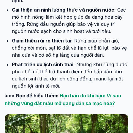
định.
Cải thiện an ninh lương thực và nguồn nước:
Các
mô hình nông-lâm kết hợp giúp đa dạng hóa cây
trồng. Rừng đầu nguồn giúp bảo vệ và duy trì
nguồn nước sạch cho sinh hoạt và tưới tiêu.
Giảm thiểu rủi ro thiên tai:
Rừng giúp chắn gió,
chống xói mòn, sạt lở đất và hạn chế lũ lụt, bảo vệ
nhà cửa và cơ sở hạ tầng của người dân.
Phát triển du lịch sinh thái:
Những khu rừng được
phục hồi có thể trở thành điểm đến hấp dẫn cho
du lịch sinh thái, du lịch cộng đồng, mang lại một
nguồn lợi kinh tế mới.
>>> Đọc để hiểu thêm:
Hạn hán do khí hậu: Vì sao
những vùng đất màu mỡ đang dần sa mạc hóa?