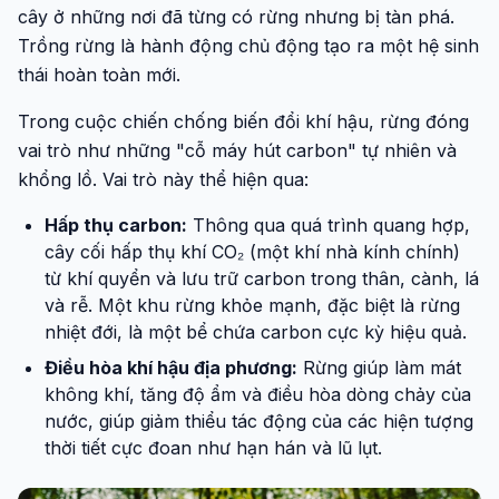
cây ở những nơi đã từng có rừng nhưng bị tàn phá.
Trồng rừng là hành động chủ động tạo ra một hệ sinh
thái hoàn toàn mới.
Trong cuộc chiến chống biến đổi khí hậu, rừng đóng
vai trò như những "cỗ máy hút carbon" tự nhiên và
khổng lồ. Vai trò này thể hiện qua:
Hấp thụ carbon:
Thông qua quá trình quang hợp,
cây cối hấp thụ khí CO₂ (một khí nhà kính chính)
từ khí quyển và lưu trữ carbon trong thân, cành, lá
và rễ. Một khu rừng khỏe mạnh, đặc biệt là rừng
nhiệt đới, là một bể chứa carbon cực kỳ hiệu quả.
Điều hòa khí hậu địa phương:
Rừng giúp làm mát
không khí, tăng độ ẩm và điều hòa dòng chảy của
nước, giúp giảm thiểu tác động của các hiện tượng
thời tiết cực đoan như hạn hán và lũ lụt.