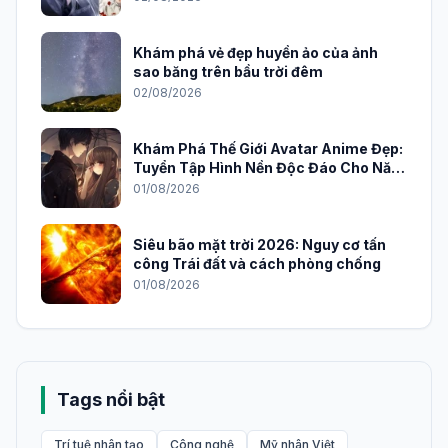
Khám phá vẻ đẹp huyền ảo của ảnh
sao băng trên bầu trời đêm
02/08/2026
Khám Phá Thế Giới Avatar Anime Đẹp:
Tuyển Tập Hình Nền Độc Đáo Cho Năm
2026
01/08/2026
Siêu bão mặt trời 2026: Nguy cơ tấn
công Trái đất và cách phòng chống
01/08/2026
Tags nổi bật
Trí tuệ nhân tạo
Công nghệ
Mỹ nhân Việt