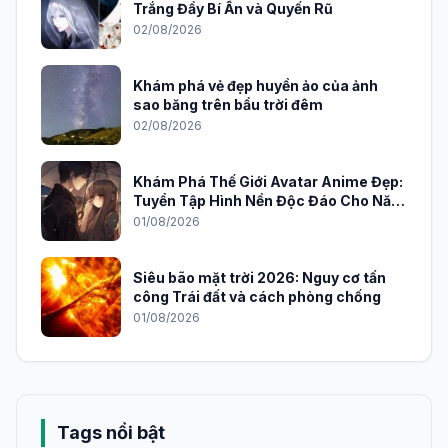
Trắng Đầy Bí Ẩn và Quyến Rũ
02/08/2026
Khám phá vẻ đẹp huyền ảo của ảnh
sao băng trên bầu trời đêm
02/08/2026
Khám Phá Thế Giới Avatar Anime Đẹp:
Tuyển Tập Hình Nền Độc Đáo Cho Năm
2026
01/08/2026
Siêu bão mặt trời 2026: Nguy cơ tấn
công Trái đất và cách phòng chống
01/08/2026
Tags nổi bật