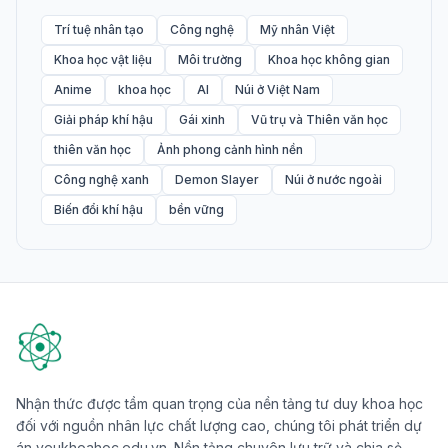
Trí tuệ nhân tạo
Công nghệ
Mỹ nhân Việt
Khoa học vật liệu
Môi trường
Khoa học không gian
Anime
khoa học
AI
Núi ở Việt Nam
Giải pháp khí hậu
Gái xinh
Vũ trụ và Thiên văn học
thiên văn học
Ảnh phong cảnh hình nền
Công nghệ xanh
Demon Slayer
Núi ở nước ngoài
Biến đổi khí hậu
bền vững
Nhận thức được tầm quan trọng của nền tảng tư duy khoa học
đối với nguồn nhân lực chất lượng cao, chúng tôi phát triển dự
án yeukhoahoc.edu.vn. Nền tảng chuyên lưu trữ và chia sẻ