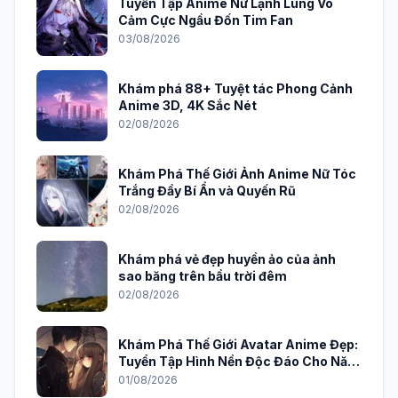
Tuyển Tập Anime Nữ Lạnh Lùng Vô
Cảm Cực Ngầu Đốn Tim Fan
03/08/2026
Khám phá 88+ Tuyệt tác Phong Cảnh
Anime 3D, 4K Sắc Nét
02/08/2026
Khám Phá Thế Giới Ảnh Anime Nữ Tóc
Trắng Đầy Bí Ẩn và Quyến Rũ
02/08/2026
Khám phá vẻ đẹp huyền ảo của ảnh
sao băng trên bầu trời đêm
02/08/2026
Khám Phá Thế Giới Avatar Anime Đẹp:
Tuyển Tập Hình Nền Độc Đáo Cho Năm
2026
01/08/2026