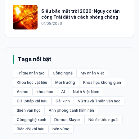
Siêu bão mặt trời 2026: Nguy cơ tấn
công Trái đất và cách phòng chống
01/08/2026
Tags nổi bật
Trí tuệ nhân tạo
Công nghệ
Mỹ nhân Việt
Khoa học vật liệu
Môi trường
Khoa học không gian
Anime
khoa học
AI
Núi ở Việt Nam
Giải pháp khí hậu
Gái xinh
Vũ trụ và Thiên văn học
thiên văn học
Ảnh phong cảnh hình nền
Công nghệ xanh
Demon Slayer
Núi ở nước ngoài
Biến đổi khí hậu
bền vững