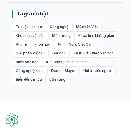
Tags nổi bật
Trí tuệ nhân tạo
Công nghệ
Mỹ nhân Việt
Khoa học vật liệu
Môi trường
Khoa học không gian
Anime
khoa học
AI
Núi ở Việt Nam
Giải pháp khí hậu
Gái xinh
Vũ trụ và Thiên văn học
thiên văn học
Ảnh phong cảnh hình nền
Công nghệ xanh
Demon Slayer
Núi ở nước ngoài
Biến đổi khí hậu
bền vững