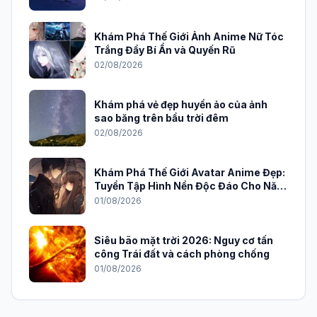
Khám Phá Thế Giới Ảnh Anime Nữ Tóc
Trắng Đầy Bí Ẩn và Quyến Rũ
02/08/2026
Khám phá vẻ đẹp huyền ảo của ảnh
sao băng trên bầu trời đêm
02/08/2026
Khám Phá Thế Giới Avatar Anime Đẹp:
Tuyển Tập Hình Nền Độc Đáo Cho Năm
2026
01/08/2026
Siêu bão mặt trời 2026: Nguy cơ tấn
công Trái đất và cách phòng chống
01/08/2026