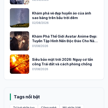
Khám phá vẻ đẹp huyền ảo của ảnh
sao băng trên bầu trời đêm
02/08/2026
Khám Phá Thế Giới Avatar Anime Đẹp:
Tuyển Tập Hình Nền Độc Đáo Cho Năm
2026
01/08/2026
Siêu bão mặt trời 2026: Nguy cơ tấn
công Trái đất và cách phòng chống
01/08/2026
Tags nổi bật
Trí tuệ nhân tạo
Công nghệ
Mỹ nhân Việt