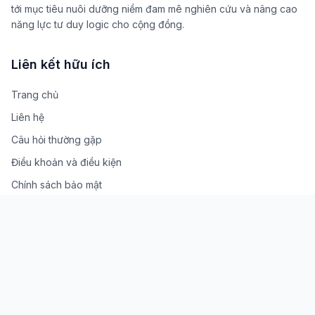
tới mục tiêu nuôi dưỡng niềm đam mê nghiên cứu và nâng cao
năng lực tư duy logic cho cộng đồng.
Liên kết hữu ích
Trang chủ
Liên hệ
Câu hỏi thường gặp
Điều khoản và điều kiện
Chính sách bảo mật
Về chúng tôi
Liên hệ
Số 5, Ngách 1/8, Ngõ 1 đường Đình Thôn, Phường Từ Liêm,
Thành phố Hà Nội, 100000
02463296397