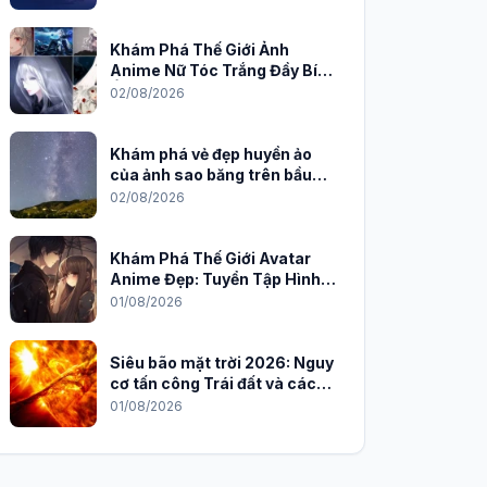
Khám Phá Thế Giới Ảnh
Anime Nữ Tóc Trắng Đầy Bí
Ẩn và Quyến Rũ
02/08/2026
Khám phá vẻ đẹp huyền ảo
của ảnh sao băng trên bầu
trời đêm
02/08/2026
Khám Phá Thế Giới Avatar
Anime Đẹp: Tuyển Tập Hình
Nền Độc Đáo Cho Năm 2026
01/08/2026
Siêu bão mặt trời 2026: Nguy
cơ tấn công Trái đất và cách
phòng chống
01/08/2026