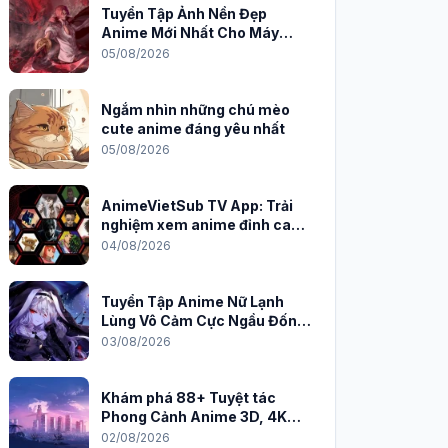
Tuyển Tập Ảnh Nền Đẹp
Anime Mới Nhất Cho Máy
Tính 2026
05/08/2026
Ngắm nhìn những chú mèo
cute anime đáng yêu nhất
05/08/2026
AnimeVietSub TV App: Trải
nghiệm xem anime đỉnh cao
trên PC
04/08/2026
Tuyển Tập Anime Nữ Lạnh
Lùng Vô Cảm Cực Ngầu Đốn
Tim Fan
03/08/2026
Khám phá 88+ Tuyệt tác
Phong Cảnh Anime 3D, 4K
Sắc Nét
02/08/2026