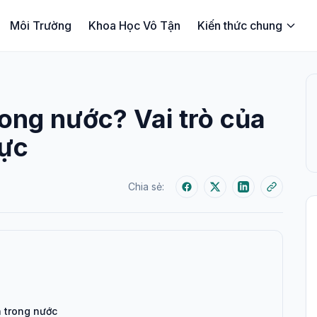
Môi Trường
Khoa Học Vô Tận
Kiến thức chung
rong nước? Vai trò của
cực
Chia sẻ:
 trong nước