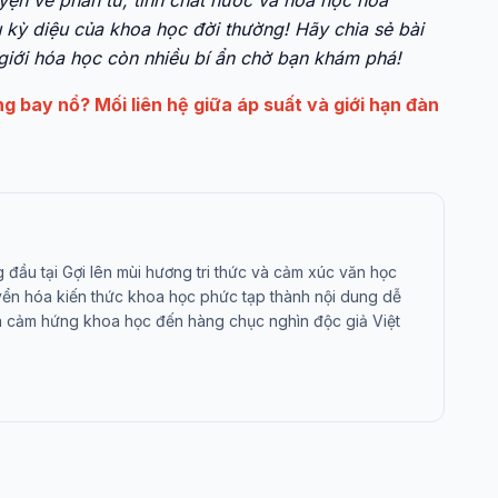
yện về phân tử, tính chất nước và hóa học hòa
kỳ diệu của khoa học đời thường! Hãy chia sẻ bài
 giới hóa học còn nhiều bí ẩn chờ bạn khám phá!
ng bay nổ? Mối liên hệ giữa áp suất và giới hạn đàn
đầu tại Gợi lên mùi hương tri thức và cảm xúc văn học
yển hóa kiến thức khoa học phức tạp thành nội dung dễ
ỏa cảm hứng khoa học đến hàng chục nghìn độc giả Việt