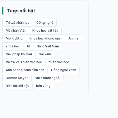
Tags nổi bật
Trí tuệ nhân tạo
Công nghệ
Mỹ nhân Việt
Khoa học vật liệu
Môi trường
Khoa học không gian
Anime
khoa học
AI
Núi ở Việt Nam
Giải pháp khí hậu
Gái xinh
Vũ trụ và Thiên văn học
thiên văn học
Ảnh phong cảnh hình nền
Công nghệ xanh
Demon Slayer
Núi ở nước ngoài
Biến đổi khí hậu
bền vững