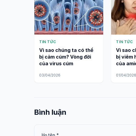
TIN TỨC
TIN TỨC
Vì sao chúng ta có thể
Vì sao c
bị cảm cúm? Vòng đời
bị viêm 
của virus cúm
của ami
03/04/2026
01/04/202
Bình luận
Họ tên *