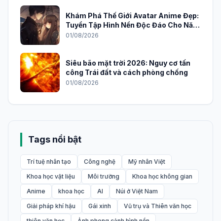
Khám Phá Thế Giới Avatar Anime Đẹp:
Tuyển Tập Hình Nền Độc Đáo Cho Năm
2026
01/08/2026
Siêu bão mặt trời 2026: Nguy cơ tấn
công Trái đất và cách phòng chống
01/08/2026
Tags nổi bật
Trí tuệ nhân tạo
Công nghệ
Mỹ nhân Việt
Khoa học vật liệu
Môi trường
Khoa học không gian
Anime
khoa học
AI
Núi ở Việt Nam
Giải pháp khí hậu
Gái xinh
Vũ trụ và Thiên văn học
thiên văn học
Ảnh phong cảnh hình nền