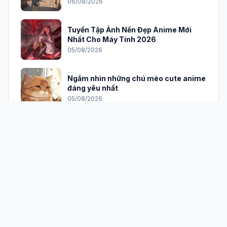
06/08/2026
Tuyển Tập Ảnh Nền Đẹp Anime Mới
Nhất Cho Máy Tính 2026
05/08/2026
Ngắm nhìn những chú mèo cute anime
đáng yêu nhất
05/08/2026
AnimeVietSub TV App: Trải nghiệm
xem anime đỉnh cao trên PC
04/08/2026
Tuyển Tập Anime Nữ Lạnh Lùng Vô
Cảm Cực Ngầu Đốn Tim Fan
03/08/2026
Khám phá 88+ Tuyệt tác Phong Cảnh