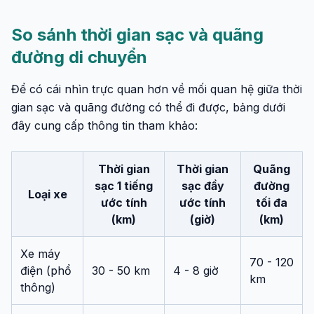
So sánh thời gian sạc và quãng
đường di chuyển
Để có cái nhìn trực quan hơn về mối quan hệ giữa thời
gian sạc và quãng đường có thể đi được, bảng dưới
đây cung cấp thông tin tham khảo:
Thời gian
Thời gian
Quãng
sạc 1 tiếng
sạc đầy
đường
Loại xe
ước tính
ước tính
tối đa
(km)
(giờ)
(km)
Xe máy
70 - 120
điện (phổ
30 - 50 km
4 - 8 giờ
km
thông)