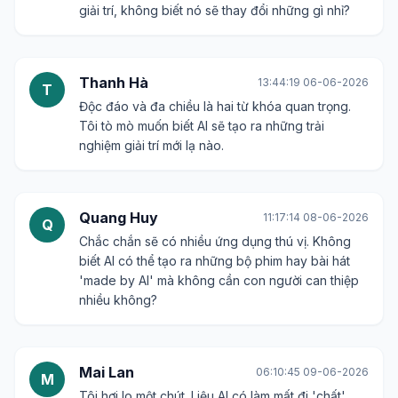
giải trí, không biết nó sẽ thay đổi những gì nhỉ?
Thanh Hà
13:44:19 06-06-2026
T
Độc đáo và đa chiều là hai từ khóa quan trọng.
Tôi tò mò muốn biết AI sẽ tạo ra những trải
nghiệm giải trí mới lạ nào.
Quang Huy
11:17:14 08-06-2026
Q
Chắc chắn sẽ có nhiều ứng dụng thú vị. Không
biết AI có thể tạo ra những bộ phim hay bài hát
'made by AI' mà không cần con người can thiệp
nhiều không?
Mai Lan
06:10:45 09-06-2026
M
Tôi hơi lo một chút. Liệu AI có làm mất đi 'chất'