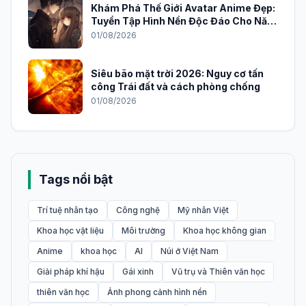
Khám Phá Thế Giới Avatar Anime Đẹp:
Tuyển Tập Hình Nền Độc Đáo Cho Năm
2026
01/08/2026
Siêu bão mặt trời 2026: Nguy cơ tấn
công Trái đất và cách phòng chống
01/08/2026
Tags nổi bật
Trí tuệ nhân tạo
Công nghệ
Mỹ nhân Việt
Khoa học vật liệu
Môi trường
Khoa học không gian
Anime
khoa học
AI
Núi ở Việt Nam
Giải pháp khí hậu
Gái xinh
Vũ trụ và Thiên văn học
thiên văn học
Ảnh phong cảnh hình nền