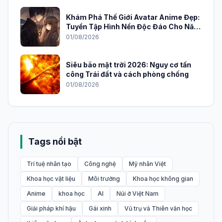
Khám Phá Thế Giới Avatar Anime Đẹp:
Tuyển Tập Hình Nền Độc Đáo Cho Năm
2026
01/08/2026
Siêu bão mặt trời 2026: Nguy cơ tấn
công Trái đất và cách phòng chống
01/08/2026
Tags nổi bật
Trí tuệ nhân tạo
Công nghệ
Mỹ nhân Việt
Khoa học vật liệu
Môi trường
Khoa học không gian
Anime
khoa học
AI
Núi ở Việt Nam
Giải pháp khí hậu
Gái xinh
Vũ trụ và Thiên văn học