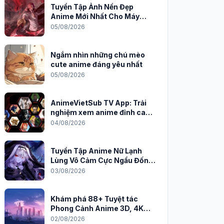
Tuyển Tập Ảnh Nền Đẹp
Anime Mới Nhất Cho Máy
Tính 2026
05/08/2026
Ngắm nhìn những chú mèo
cute anime đáng yêu nhất
05/08/2026
AnimeVietSub TV App: Trải
nghiệm xem anime đỉnh cao
trên PC
04/08/2026
Tuyển Tập Anime Nữ Lạnh
Lùng Vô Cảm Cực Ngầu Đốn
Tim Fan
03/08/2026
Khám phá 88+ Tuyệt tác
Phong Cảnh Anime 3D, 4K
Sắc Nét
02/08/2026