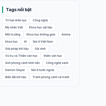
Tags nổi bật
Trí tuệ nhân tạo
Công nghệ
Mỹ nhân Việt
Khoa học vật liệu
Môi trường
Khoa học không gian
Anime
khoa học
AI
Núi ở Việt Nam
Giải pháp khí hậu
Gái xinh
Vũ trụ và Thiên văn học
thiên văn học
Ảnh phong cảnh hình nền
Công nghệ xanh
Demon Slayer
Núi ở nước ngoài
Biến đổi khí hậu
Tranh phong cảnh vẽ tranh