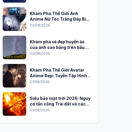
Khám Phá Thế Giới Ảnh
Anime Nữ Tóc Trắng Đầy Bí
Ẩn và Quyến Rũ
02/08/2026
Khám phá vẻ đẹp huyền ảo
của ảnh sao băng trên bầu
trời đêm
02/08/2026
Khám Phá Thế Giới Avatar
Anime Đẹp: Tuyển Tập Hình
Nền Độc Đáo Cho Năm 2026
01/08/2026
Siêu bão mặt trời 2026: Nguy
cơ tấn công Trái đất và cách
phòng chống
01/08/2026