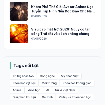
Khám Phá Thế Giới Avatar Anime Đẹp:
Tuyển Tập Hình Nền Độc Đáo Cho Năm
2026
01/08/2026
Siêu bão mặt trời 2026: Nguy cơ tấn
công Trái đất và cách phòng chống
01/08/2026
Tags nổi bật
Trí tuệ nhân tạo
Công nghệ
Mỹ nhân Việt
Khoa học vật liệu
Môi trường
Khoa học không gian
Anime
khoa học
AI
Núi ở Việt Nam
Giải pháp khí hậu
Gái xinh
Vũ trụ và Thiên văn học
thiên văn học
Ảnh phong cảnh hình nền