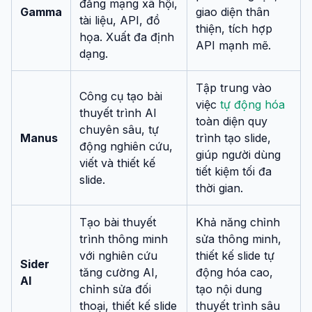
đăng mạng xã hội,
Gamma
giao diện thân
tài liệu, API, đồ
thiện, tích hợp
họa. Xuất đa định
API mạnh mẽ.
dạng.
Tập trung vào
Công cụ tạo bài
việc
tự động hóa
thuyết trình AI
toàn diện quy
chuyên sâu, tự
Manus
trình tạo slide,
động nghiên cứu,
giúp người dùng
viết và thiết kế
tiết kiệm tối đa
slide.
thời gian.
Tạo bài thuyết
Khả năng chỉnh
trình thông minh
sửa thông minh,
với nghiên cứu
thiết kế slide tự
Sider
tăng cường AI,
động hóa cao,
AI
chỉnh sửa đối
tạo nội dung
thoại, thiết kế slide
thuyết trình sâu