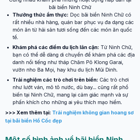
bãi biển Ninh Chữ
Thưởng thức ẩm thực:
Dọc bãi biển Ninh Chữ có
rất nhiều nhà hàng, quán bar phục vụ đa dạng các
món ăn từ hải sản tươi sống đến các món ăn quốc
tế.
Khám phá các điểm du lịch lân cận:
Từ Ninh Chữ,
bạn có thể dễ dàng di chuyển để khám phá các địa
danh nổi tiếng như tháp Chăm Pô Klong Garai,
vườn nho Ba Mọi, hay khu du lịch Mũi Dinh.
Trải nghiệm các trò chơi trên biển:
Các trò chơi
như lướt ván, mô tô nước, dù bay... cũng rất phổ
biến tại Ninh Chữ, mang lại cảm giác mạnh và sự
phấn khích cho những ai yêu thích mạo hiểm.
>>> Xem thêm tại:
Trải nghiệm không gian hoang sơ
tại bãi biển Hồ Cốc đẹp
Một số hình ảnh về bãi biển Ninh