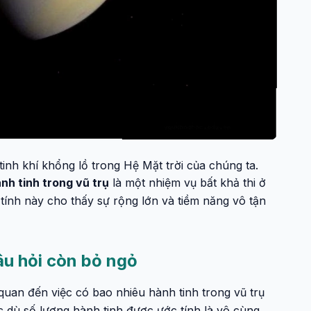
nh khí khổng lồ trong Hệ Mặt trời của chúng ta.
nh tinh trong vũ trụ
là một nhiệm vụ bất khả thi ở
 tính này cho thấy sự rộng lớn và tiềm năng vô tận
âu hỏi còn bỏ ngỏ
quan đến việc có bao nhiêu hành tinh trong vũ trụ
 dù số lượng hành tinh được ước tính là vô cùng