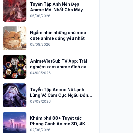
Tuyển Tập Ảnh Nền Đẹp
Anime Mới Nhất Cho Máy
Tính 2026
05/08/2026
Ngắm nhìn những chú mèo
cute anime đáng yêu nhất
05/08/2026
AnimeVietSub TV App: Trải
nghiệm xem anime đỉnh cao
trên PC
04/08/2026
Tuyển Tập Anime Nữ Lạnh
Lùng Vô Cảm Cực Ngầu Đốn
Tim Fan
03/08/2026
Khám phá 88+ Tuyệt tác
Phong Cảnh Anime 3D, 4K
Sắc Nét
02/08/2026