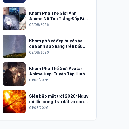
Khám Phá Thế Giới Ảnh
Anime Nữ Tóc Trắng Đầy Bí
Ẩn và Quyến Rũ
02/08/2026
Khám phá vẻ đẹp huyền ảo
của ảnh sao băng trên bầu
trời đêm
02/08/2026
Khám Phá Thế Giới Avatar
Anime Đẹp: Tuyển Tập Hình
Nền Độc Đáo Cho Năm 2026
01/08/2026
Siêu bão mặt trời 2026: Nguy
cơ tấn công Trái đất và cách
phòng chống
01/08/2026