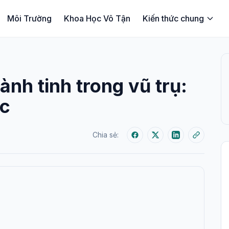
Môi Trường
Khoa Học Vô Tận
Kiến thức chung
ành tinh trong vũ trụ:
ắc
Chia sẻ: