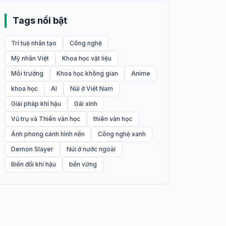
Tags nổi bật
Trí tuệ nhân tạo
Công nghệ
Mỹ nhân Việt
Khoa học vật liệu
Môi trường
Khoa học không gian
Anime
khoa học
AI
Núi ở Việt Nam
Giải pháp khí hậu
Gái xinh
Vũ trụ và Thiên văn học
thiên văn học
Ảnh phong cảnh hình nền
Công nghệ xanh
Demon Slayer
Núi ở nước ngoài
Biến đổi khí hậu
bền vững