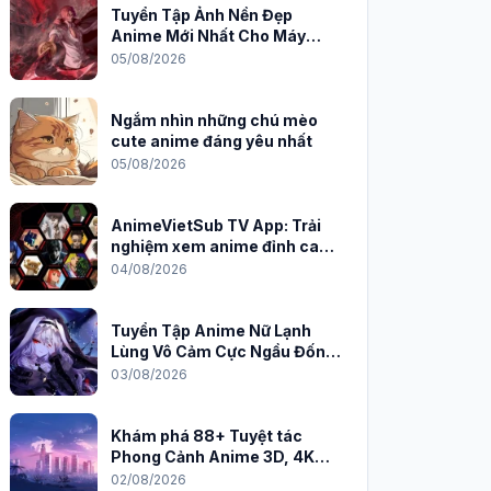
Tuyển Tập Ảnh Nền Đẹp
Anime Mới Nhất Cho Máy
Tính 2026
05/08/2026
Ngắm nhìn những chú mèo
cute anime đáng yêu nhất
05/08/2026
AnimeVietSub TV App: Trải
nghiệm xem anime đỉnh cao
trên PC
04/08/2026
Tuyển Tập Anime Nữ Lạnh
Lùng Vô Cảm Cực Ngầu Đốn
Tim Fan
03/08/2026
Khám phá 88+ Tuyệt tác
Phong Cảnh Anime 3D, 4K
Sắc Nét
02/08/2026