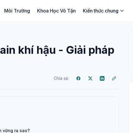
Môi Trường
Khoa Học Vô Tận
Kiến thức chung
in khí hậu - Giải pháp
Chia sẻ:
n vững ra sao?