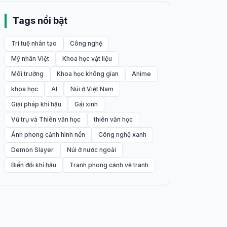
Tags nổi bật
Trí tuệ nhân tạo
Công nghệ
Mỹ nhân Việt
Khoa học vật liệu
Môi trường
Khoa học không gian
Anime
khoa học
AI
Núi ở Việt Nam
Giải pháp khí hậu
Gái xinh
Vũ trụ và Thiên văn học
thiên văn học
Ảnh phong cảnh hình nền
Công nghệ xanh
Demon Slayer
Núi ở nước ngoài
Biến đổi khí hậu
Tranh phong cảnh vẽ tranh