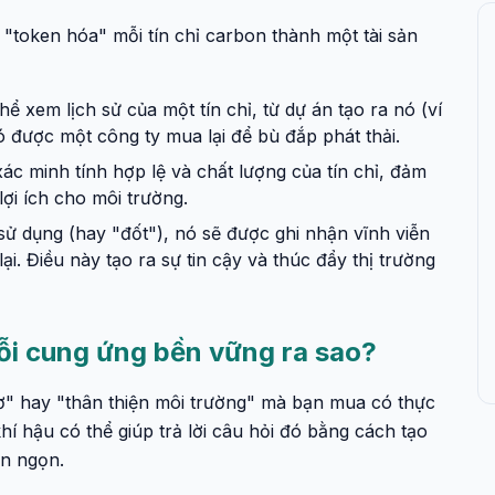
 "token hóa" mỗi tín chỉ carbon thành một tài sản
ể xem lịch sử của một tín chỉ, từ dự án tạo ra nó (ví
ó được một công ty mua lại để bù đắp phát thải.
c minh tính hợp lệ và chất lượng của tín chỉ, đảm
ợi ích cho môi trường.
sử dụng (hay "đốt"), nó sẽ được ghi nhận vĩnh viễn
i. Điều này tạo ra sự tin cậy và thúc đẩy thị trường
uỗi cung ứng bền vững ra sao?
cơ" hay "thân thiện môi trường" mà bạn mua có thực
 hậu có thể giúp trả lời câu hỏi đó bằng cách tạo
ến ngọn.