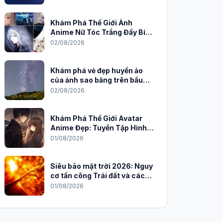
Khám Phá Thế Giới Ảnh
Anime Nữ Tóc Trắng Đầy Bí
Ẩn và Quyến Rũ
02/08/2026
Khám phá vẻ đẹp huyền ảo
của ảnh sao băng trên bầu
trời đêm
02/08/2026
Khám Phá Thế Giới Avatar
Anime Đẹp: Tuyển Tập Hình
Nền Độc Đáo Cho Năm 2026
01/08/2026
Siêu bão mặt trời 2026: Nguy
cơ tấn công Trái đất và cách
phòng chống
01/08/2026