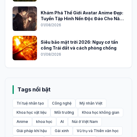
Khám Phá Thế Giới Avatar Anime Đẹp:
Tuyển Tập Hình Nền Độc Đáo Cho Năm
2026
01/08/2026
Siêu bão mặt trời 2026: Nguy cơ tấn
công Trái đất và cách phòng chống
01/08/2026
Tags nổi bật
Trí tuệ nhân tạo
Công nghệ
Mỹ nhân Việt
Khoa học vật liệu
Môi trường
Khoa học không gian
Anime
khoa học
AI
Núi ở Việt Nam
Giải pháp khí hậu
Gái xinh
Vũ trụ và Thiên văn học