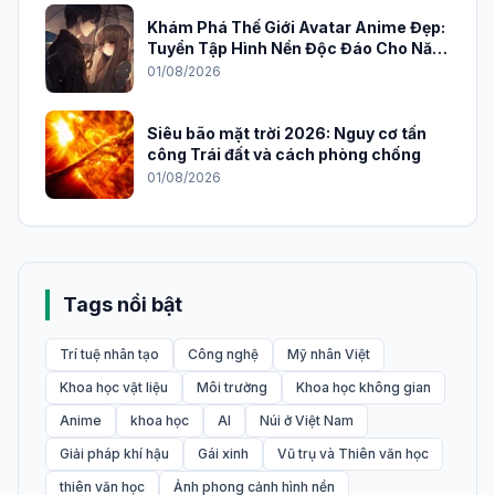
Khám Phá Thế Giới Avatar Anime Đẹp:
Tuyển Tập Hình Nền Độc Đáo Cho Năm
2026
01/08/2026
Siêu bão mặt trời 2026: Nguy cơ tấn
công Trái đất và cách phòng chống
01/08/2026
Tags nổi bật
Trí tuệ nhân tạo
Công nghệ
Mỹ nhân Việt
Khoa học vật liệu
Môi trường
Khoa học không gian
Anime
khoa học
AI
Núi ở Việt Nam
Giải pháp khí hậu
Gái xinh
Vũ trụ và Thiên văn học
thiên văn học
Ảnh phong cảnh hình nền